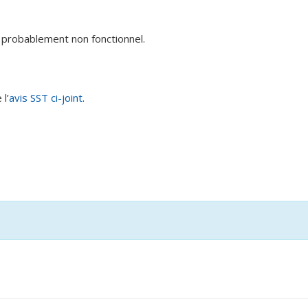
 probablement non fonctionnel.
l’
avis SST ci-joint
.