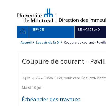
Passer
au
contenu
/
Direction des immeu
Navigation
ACCUEIL
SERVICES
LES AVIS DE LA DI
principale
Accueil
Les avis de la DI
Coupure de courant - Pavil
Coupure de courant - Pavi
3 juin 2025
– 3050-3060, boulevard Édouard-Montpeti
Mardi 10 juin.
Échéancier des travaux: