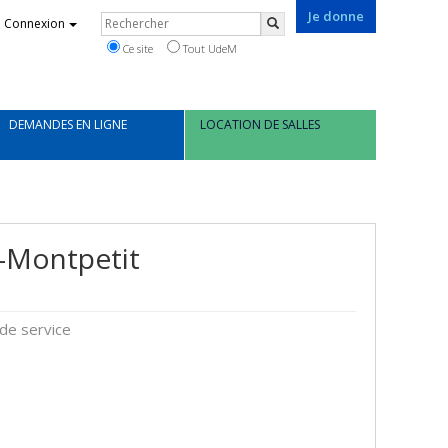
Je donne
Rechercher
Connexion
Rechercher
Ce site
Tout UdeM
DEMANDES EN LIGNE
LOCATION DE SALLES
d-Montpetit
 de service