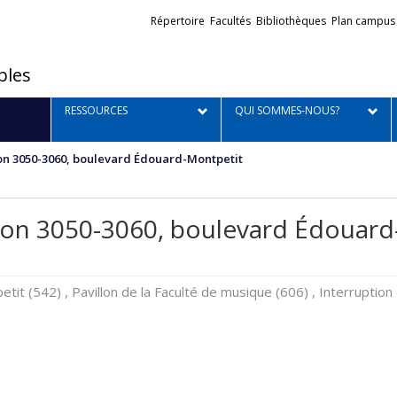
Liens
Répertoire
Facultés
Bibliothèques
Plan campus
externes
bles
RESSOURCES
QUI SOMMES-NOUS?
lon 3050-3060, boulevard Édouard-Montpetit
llon 3050-3060, boulevard Édouar
t (542) , Pavillon de la Faculté de musique (606) , Interruption