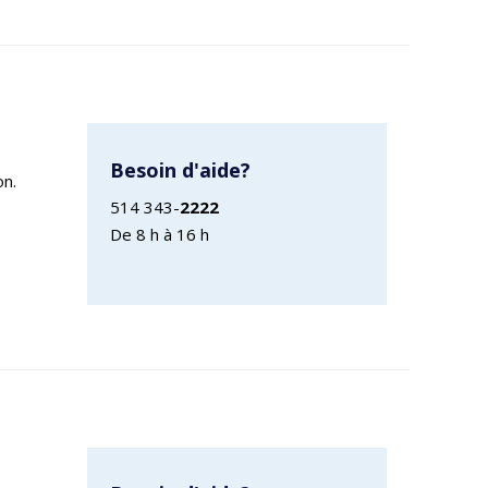
Besoin d'aide?
on.
514 343-
2222
De 8 h à 16 h