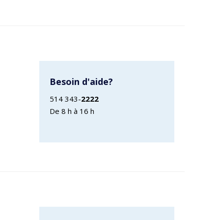
Besoin d'aide?
514 343-
2222
De 8 h à 16 h