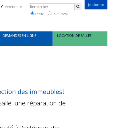
Je donne
Rechercher
Connexion
Rechercher
Ce site
Tout UdeM
DEMANDES EN LIGNE
LOCATION DE SALLES
ection des immeubles!
alle, une réparation de
sité à l'extérieur des