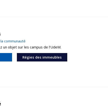
s
à la communauté
z un objet sur les campus de l’UdeM.
Régies des immeubles
é