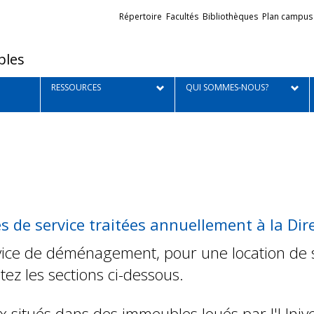
Liens
Répertoire
Facultés
Bibliothèques
Plan campus
externes
bles
RESSOURCES
QUI SOMMES-NOUS?
 de service traitées annuellement à la Dir
vice de déménagement, pour une location de s
tez les sections ci-dessous.
x situés dans des immeubles loués par l'Univer