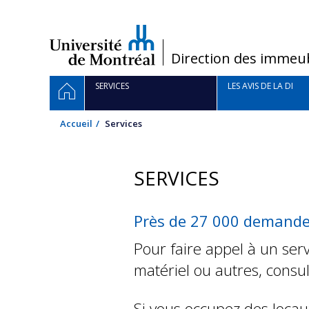
Passer
au
contenu
/
Direction des immeu
Navigation
ACCUEIL
SERVICES
LES AVIS DE LA DI
principale
Accueil
Services
SERVICES
Près de 27 000 demandes
Pour faire appel à un ser
matériel ou autres, consul
Si vous occupez des locau