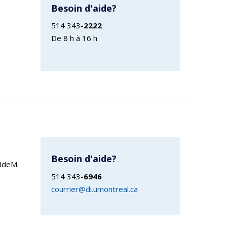
Besoin d'aide?
514 343-
2222
De 8 h à 16 h
Besoin d'aide?
’UdeM.
514 343-
6946
courrier@di.umontreal.ca