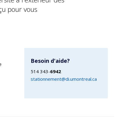
u pour vous
Besoin d'aide?
e
514 343-
6942
stationnement@di.umontreal.ca