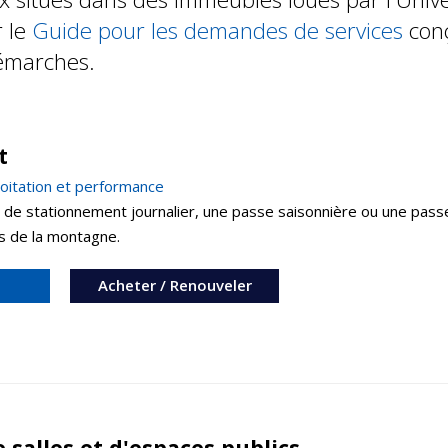
r le
Guide pour les demandes de services
conç
émarches.
t
ploitation et performance
t de stationnement journalier, une passe saisonnière ou une pass
s de la montagne.
Acheter / Renouveler
 salles et d'espaces publics