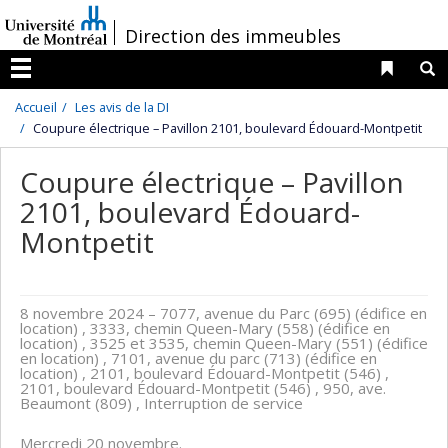
Passer
/
Direction des immeubles
au
contenu
Liens 
R
Menu
Accueil
Les avis de la DI
Coupure électrique – Pavillon 2101, boulevard Édouard-Montpetit
Coupure électrique – Pavillon
2101, boulevard Édouard-
Montpetit
8 novembre 2024
– 7077, avenue du Parc (695) (édifice en
location) , 3333, chemin Queen-Mary (558) (édifice en
location) , 3525 et 3535, chemin Queen-Mary (551) (édifice
en location) , 7101, avenue du parc (713) (édifice en
location) , 2101, boulevard Édouard-Montpetit (546) ,
2101, boulevard Édouard-Montpetit (546) , 950, ave.
Beaumont (809) , Interruption de service
Mercredi 20 novembre.