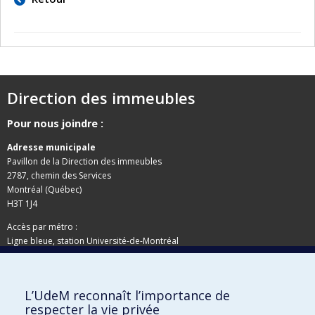
Direction des immeubles
Pour nous joindre :
Adresse municipale
Pavillon de la Direction des immeubles
2787, chemin des Services
Montréal (Québec)
H3T 1J4
Accès par métro :
Ligne bleue, station Université-de-Montréal
Adresse postale
L’UdeM reconnaît l’importance de
Pavillon de la Direction des immeubles
respecter la vie privée
C.P. 6128, succursale Centre-ville