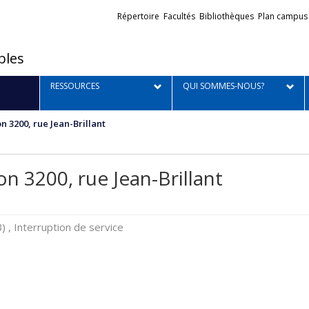
Liens
Répertoire
Facultés
Bibliothèques
Plan campus
externes
bles
RESSOURCES
QUI SOMMES-NOUS?
n 3200, rue Jean-Brillant
on 3200, rue Jean-Brillant
B) , Interruption de service