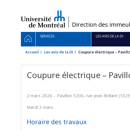
Passer
au
contenu
/
Direction des immeu
Navigation
ACCUEIL
SERVICES
LES AVIS DE LA DI
principale
Accueil
Les avis de la DI
Coupure électrique – Pavillo
Coupure électrique – Pavill
2 mars 2026
– Pavillon 3200, rue Jean-Brillant (532
Mardi 3 mars.
Horaire des travaux