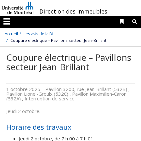
Passer
/
Direction des immeubles
au
contenu
Liens 
R
Menu
Accueil
Les avis de la DI
Coupure électrique – Pavillons secteur Jean-Brillant
Coupure électrique – Pavillons
secteur Jean-Brillant
1 octobre 2025
– Pavillon 3200, rue Jean-Brillant (532B) ,
Pavillon Lionel-Groulx (532C) , Pavillon Maximilien-Caron
(532A) , Interruption de service
Jeudi 2 octobre.
Horaire des travaux
Jeudi 2 octobre, de 7 h 00 à 7 h 01.