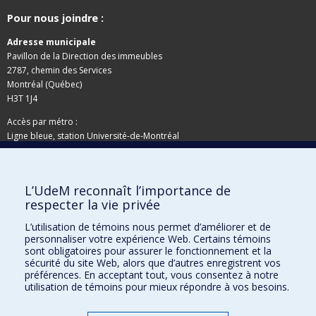
Pour nous joindre :
Adresse municipale
Pavillon de la Direction des immeubles
2787, chemin des Services
Montréal (Québec)
H3T 1J4
Accès par métro :
Ligne bleue, station Université-de-Montréal
Adresse postale
L’UdeM reconnaît l’importance de
Pavillon de la Direction des immeubles
respecter la vie privée
C.P. 6128, succursale Centre-ville
Montréal (Québec)
L’utilisation de témoins nous permet d’améliorer et de
H3C 3J7
personnaliser votre expérience Web. Certains témoins
sont obligatoires pour assurer le fonctionnement et la
Besoin d'aide ?
sécurité du site Web, alors que d’autres enregistrent vos
préférences. En acceptant tout, vous consentez à notre
utilisation de témoins pour mieux répondre à vos besoins.
Joindre l'équipe
Signaler une erreur