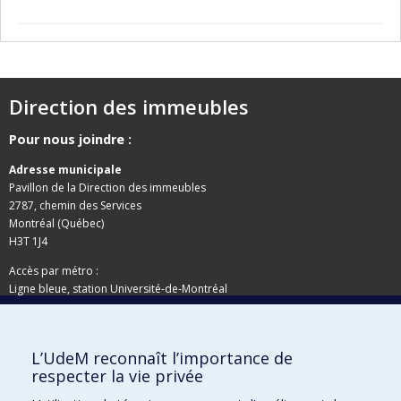
Direction des immeubles
Pour nous joindre :
Adresse municipale
Pavillon de la Direction des immeubles
2787, chemin des Services
Montréal (Québec)
H3T 1J4
Accès par métro :
Ligne bleue, station Université-de-Montréal
Adresse postale
L’UdeM reconnaît l’importance de
Pavillon de la Direction des immeubles
respecter la vie privée
C.P. 6128, succursale Centre-ville
Montréal (Québec)