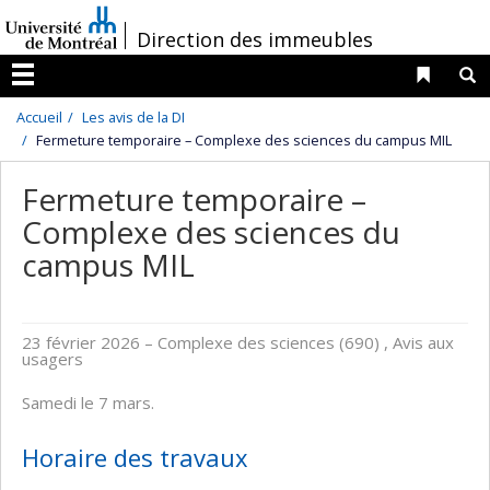
Passer
/
Direction des immeubles
au
contenu
Liens 
R
Menu
Accueil
Les avis de la DI
Fermeture temporaire – Complexe des sciences du campus MIL
Fermeture temporaire –
Complexe des sciences du
campus MIL
23 février 2026
– Complexe des sciences (690) , Avis aux
usagers
Samedi le 7 mars.
Horaire des travaux