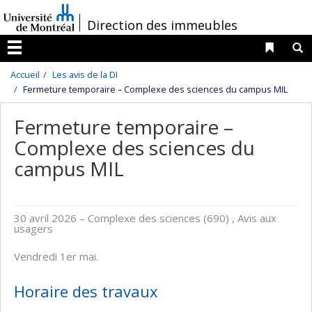
Passer
/
Direction des immeubles
au
contenu
Liens 
R
Menu
Accueil
Les avis de la DI
Fermeture temporaire – Complexe des sciences du campus MIL
Fermeture temporaire –
Complexe des sciences du
campus MIL
30 avril 2026
– Complexe des sciences (690) , Avis aux
usagers
Vendredi 1er mai.
Horaire des travaux