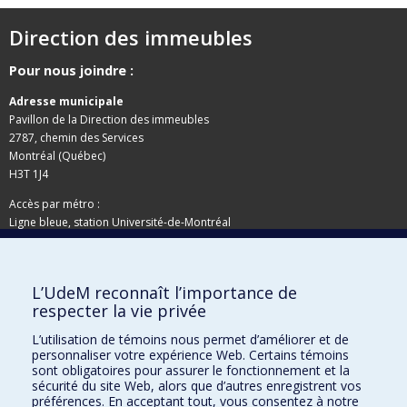
Direction des immeubles
Pour nous joindre :
Adresse municipale
Pavillon de la Direction des immeubles
2787, chemin des Services
Montréal (Québec)
H3T 1J4
Accès par métro :
Ligne bleue, station Université-de-Montréal
Adresse postale
L’UdeM reconnaît l’importance de
Pavillon de la Direction des immeubles
respecter la vie privée
C.P. 6128, succursale Centre-ville
Montréal (Québec)
L’utilisation de témoins nous permet d’améliorer et de
H3C 3J7
personnaliser votre expérience Web. Certains témoins
sont obligatoires pour assurer le fonctionnement et la
Besoin d'aide ?
sécurité du site Web, alors que d’autres enregistrent vos
préférences. En acceptant tout, vous consentez à notre