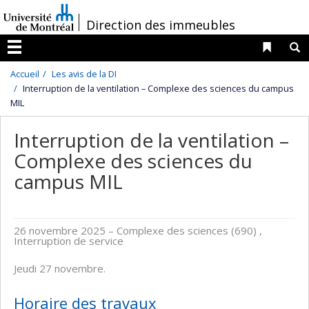
Passer
/
Direction des immeubles
au
contenu
Liens 
R
Menu
Accueil
Les avis de la DI
Interruption de la ventilation – Complexe des sciences du campus
MIL
Interruption de la ventilation –
Complexe des sciences du
campus MIL
26 novembre 2025
– Complexe des sciences (690) ,
Interruption de service
Jeudi 27 novembre.
Horaire des travaux