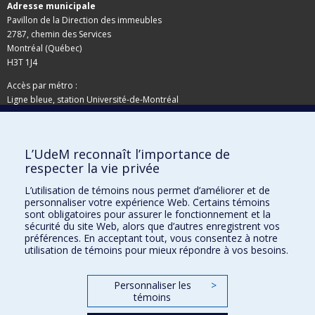
Adresse municipale
Pavillon de la Direction des immeubles
2787, chemin des Services
Montréal (Québec)
H3T 1J4
Accès par métro :
Ligne bleue, station Université-de-Montréal
Adresse postale
L’UdeM reconnaît l’importance de
Pavillon de la Direction des immeubles
respecter la vie privée
C.P. 6128, succursale Centre-ville
Montréal (Québec)
L’utilisation de témoins nous permet d’améliorer et de
H3C 3J7
personnaliser votre expérience Web. Certains témoins
sont obligatoires pour assurer le fonctionnement et la
Besoin d'aide ?
sécurité du site Web, alors que d’autres enregistrent vos
préférences. En acceptant tout, vous consentez à notre
utilisation de témoins pour mieux répondre à vos besoins.
Joindre l'équipe
Signaler une erreur
Personnaliser les
>
Plan du site
témoins