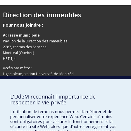
Direction des immeubles
Pour nous joindre :
Adresse municipale
Pavillon de la Direction des immeubles
2787, chemin des Services
Montréal (Québec)
H3T 1J4
Accès par métro :
Ligne bleue, station Université-de-Montréal
Adresse postale
L’UdeM reconnaît l’importance de
Pavillon de la Direction des immeubles
respecter la vie privée
C.P. 6128, succursale Centre-ville
Montréal (Québec)
L’utilisation de témoins nous permet d’améliorer et de
personnaliser votre expérience Web. Certains témoins
H3C 3J7
sont obligatoires pour assurer le fonctionnement et la
Besoin d'aide ?
sécurité du site Web, alors que d’autres enregistrent vos