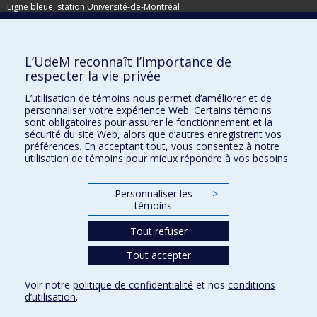
Ligne bleue, station Université-de-Montréal
Adresse postale
L’UdeM reconnaît l’importance de
Pavillon de la Direction des immeubles
respecter la vie privée
C.P. 6128, succursale Centre-ville
Montréal (Québec)
L’utilisation de témoins nous permet d’améliorer et de
personnaliser votre expérience Web. Certains témoins
H3C 3J7
sont obligatoires pour assurer le fonctionnement et la
Besoin d'aide ?
sécurité du site Web, alors que d’autres enregistrent vos
préférences. En acceptant tout, vous consentez à notre
utilisation de témoins pour mieux répondre à vos besoins.
Joindre l'équipe
Signaler une erreur
Personnaliser les
>
Plan du site
témoins
Accessibilité
Tout refuser
Tout accepter
Confidentialité
Voir notre
politique de confidentialité
et nos
conditions
Conditions d’utilisation
d’utilisation
.
Paramètres des témoins