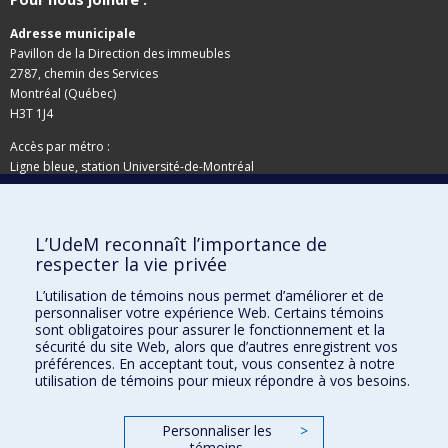
Adresse municipale
Pavillon de la Direction des immeubles
2787, chemin des Services
Montréal (Québec)
H3T 1J4
Accès par métro :
Ligne bleue, station Université-de-Montréal
Adresse postale
L’UdeM reconnaît l’importance de
Pavillon de la Direction des immeubles
respecter la vie privée
C.P. 6128, succursale Centre-ville
Montréal (Québec)
L’utilisation de témoins nous permet d’améliorer et de
H3C 3J7
personnaliser votre expérience Web. Certains témoins
sont obligatoires pour assurer le fonctionnement et la
Besoin d'aide ?
sécurité du site Web, alors que d’autres enregistrent vos
préférences. En acceptant tout, vous consentez à notre
utilisation de témoins pour mieux répondre à vos besoins.
Joindre l'équipe
Signaler une erreur
Personnaliser les
>
Plan du site
témoins