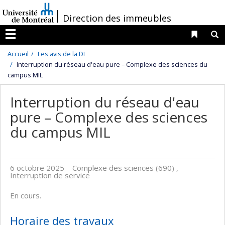
Passer
/
Direction des immeubles
au
contenu
Liens 
R
Menu
Accueil
Les avis de la DI
Interruption du réseau d'eau pure – Complexe des sciences du
campus MIL
Interruption du réseau d'eau
pure – Complexe des sciences
du campus MIL
6 octobre 2025
– Complexe des sciences (690) ,
Interruption de service
En cours.
Horaire des travaux