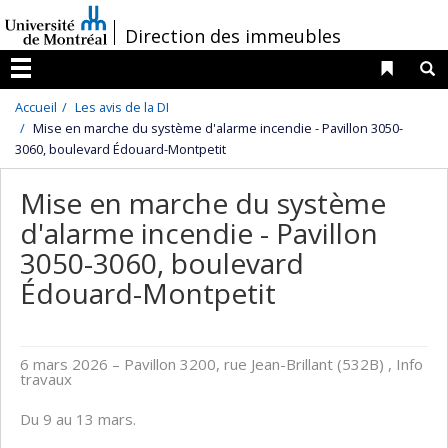
Passer
/
Direction des immeubles
au
contenu
Liens 
R
Menu
Accueil
Les avis de la DI
Mise en marche du système d'alarme incendie - Pavillon 3050-
3060, boulevard Édouard-Montpetit
Mise en marche du système
d'alarme incendie - Pavillon
3050-3060, boulevard
Édouard-Montpetit
6 mars 2026
– Pavillon 3200, rue Jean-Brillant (532B) , Info
travaux
Du 9 au 13 mars.