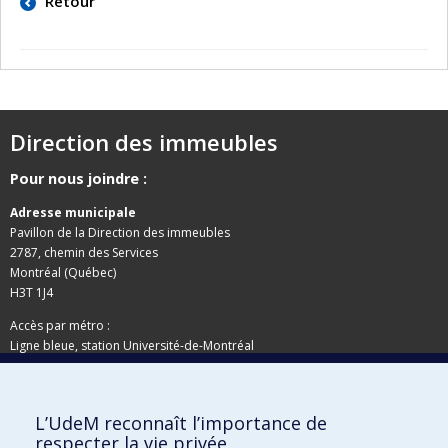
Retour
Direction des immeubles
Pour nous joindre :
Adresse municipale
Pavillon de la Direction des immeubles
2787, chemin des Services
Montréal (Québec)
H3T 1J4
Accès par métro :
Ligne bleue, station Université-de-Montréal
Adresse postale
L’UdeM reconnaît l’importance de
Pavillon de la Direction des immeubles
respecter la vie privée