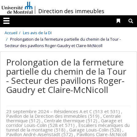
Passer
/
Direction des immeubles
au
contenu
Liens 
R
Menu
Accueil
Les avis de la DI
Prolongation de la fermeture partielle du chemin de la Tour -
Secteur des pavillons Roger-Gaudry et Claire-McNicoll
Prolongation de la fermeture
partielle du chemin de la Tour
- Secteur des pavillons Roger-
Gaudry et Claire-McNicoll
23 septembre 2024
– Résidences A et C (513 et 531) ,
Pavillon de la Direction des immeubles (519) , Centrale
thermique (512) , Centrale thermique (512) , Garage et
corridor Louis-Colin (528 et 571) , Escaliers mécaniques du
tunnel de la montagne (518) , Garage Louis-Colin (528) ,
Pavillon André-Aisenstadt (572) , Pavillons Claire-McNicoll