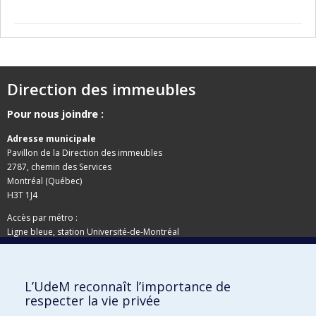
Direction des immeubles
Pour nous joindre :
Adresse municipale
Pavillon de la Direction des immeubles
2787, chemin des Services
Montréal (Québec)
H3T 1J4
Accès par métro :
Ligne bleue, station Université-de-Montréal
Adresse postale
L’UdeM reconnaît l’importance de
Pavillon de la Direction des immeubles
respecter la vie privée
C.P. 6128, succursale Centre-ville