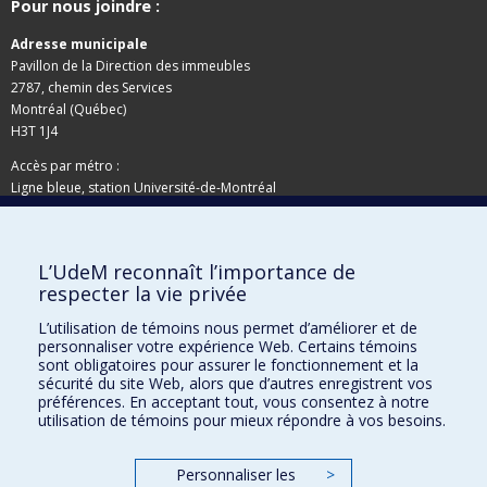
Pour nous joindre :
Adresse municipale
Pavillon de la Direction des immeubles
2787, chemin des Services
Montréal (Québec)
H3T 1J4
Accès par métro :
Ligne bleue, station Université-de-Montréal
Adresse postale
L’UdeM reconnaît l’importance de
Pavillon de la Direction des immeubles
respecter la vie privée
C.P. 6128, succursale Centre-ville
Montréal (Québec)
L’utilisation de témoins nous permet d’améliorer et de
personnaliser votre expérience Web. Certains témoins
H3C 3J7
sont obligatoires pour assurer le fonctionnement et la
Besoin d'aide ?
sécurité du site Web, alors que d’autres enregistrent vos
préférences. En acceptant tout, vous consentez à notre
utilisation de témoins pour mieux répondre à vos besoins.
Joindre l'équipe
Signaler une erreur
Personnaliser les
>