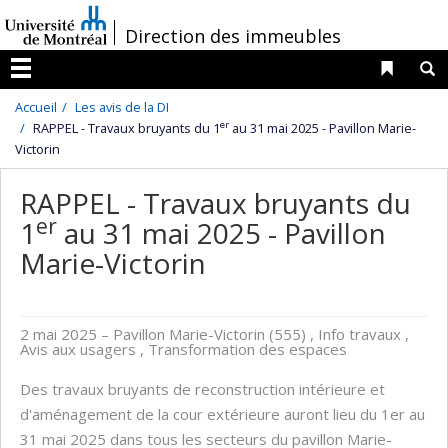
Passer
/
Direction des immeubles
au
contenu
Liens 
R
Menu
Accueil
Les avis de la DI
er
RAPPEL - Travaux bruyants du 1
au 31 mai 2025 - Pavillon Marie-
Victorin
RAPPEL - Travaux bruyants du
er
1
au 31 mai 2025 - Pavillon
Marie-Victorin
2 mai 2025
– Pavillon Marie-Victorin (555) , Info travaux ,
Avis aux usagers , Transformation des espaces
Des travaux bruyants de reconstruction intérieure et
d'aménagement de la cour extérieure auront lieu du 1er au
31 mai 2025 dans tous les secteurs du pavillon Marie-