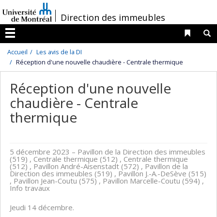
Passer
/
Direction des immeubles
au
contenu
Liens 
R
Menu
Accueil
Les avis de la DI
Réception d'une nouvelle chaudière - Centrale thermique
Réception d'une nouvelle
chaudière - Centrale
thermique
5 décembre 2023
– Pavillon de la Direction des immeubles
(519) , Centrale thermique (512) , Centrale thermique
(512) , Pavillon André-Aisenstadt (572) , Pavillon de la
Direction des immeubles (519) , Pavillon J.-A.-DeSève (515)
, Pavillon Jean-Coutu (575) , Pavillon Marcelle-Coutu (594) ,
Info travaux
Jeudi 14 décembre.