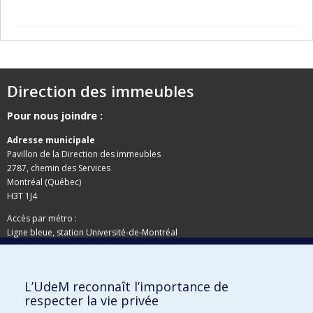
Direction des immeubles
Pour nous joindre :
Adresse municipale
Pavillon de la Direction des immeubles
2787, chemin des Services
Montréal (Québec)
H3T 1J4
Accès par métro :
Ligne bleue, station Université-de-Montréal
Adresse postale
L’UdeM reconnaît l’importance de
Pavillon de la Direction des immeubles
respecter la vie privée
C.P. 6128, succursale Centre-ville