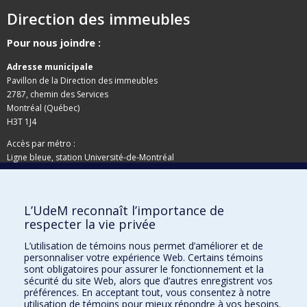
Direction des immeubles
Pour nous joindre :
Adresse municipale
Pavillon de la Direction des immeubles
2787, chemin des Services
Montréal (Québec)
H3T 1J4
Accès par métro :
Ligne bleue, station Université-de-Montréal
Adresse postale
L’UdeM reconnaît l’importance de
Pavillon de la Direction des immeubles
respecter la vie privée
C.P. 6128, succursale Centre-ville
Montréal (Québec)
L’utilisation de témoins nous permet d’améliorer et de
personnaliser votre expérience Web. Certains témoins
H3C 3J7
sont obligatoires pour assurer le fonctionnement et la
sécurité du site Web, alors que d’autres enregistrent vos
Besoin d'aide ?
préférences. En acceptant tout, vous consentez à notre
utilisation de témoins pour mieux répondre à vos besoins.
Joindre l'équipe