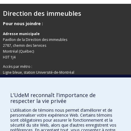
Direction des immeubles
Pour nous joindre :
Adresse municipale
Pavillon de la Direction des immeubles
2787, chemin des Services
Montréal (Québec)
H3T 1J4
Accès par métro :
Ligne bleue, station Université-de-Montréal
Adresse postale
L’UdeM reconnaît l’importance de
Pavillon de la Direction des immeubles
respecter la vie privée
C.P. 6128, succursale Centre-ville
Montréal (Québec)
L’utilisation de témoins nous permet d’améliorer et de
personnaliser votre expérience Web. Certains témoins
H3C 3J7
sont obligatoires pour assurer le fonctionnement et la
Besoin d'aide ?
sécurité du site Web, alors que d’autres enregistrent vos
préférences. En acceptant tout, vous consentez à notre