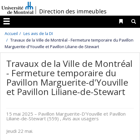
Passer
/
Direction des immeubles
au
contenu
Liens 
R
Menu
Accueil
Les avis de la DI
Travaux de la Ville de Montréal - Fermeture temporaire du Pavillon
Marguerite-d'Youville et Pavillon Liliane-de-Stewart
Travaux de la Ville de Montréal
- Fermeture temporaire du
Pavillon Marguerite-d'Youville
et Pavillon Liliane-de-Stewart
15 mai 2025
– Pavillon Marguerite-D'Youville et Pavillon
Liliane-de-Stewart (559) , Avis aux usagers
Jeudi 22 mai.