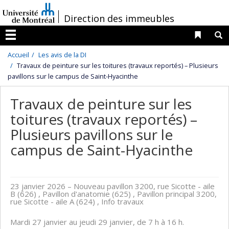
Passer
/
Direction des immeubles
au
contenu
Liens 
R
Menu
Accueil
Les avis de la DI
Travaux de peinture sur les toitures (travaux reportés) – Plusieurs
pavillons sur le campus de Saint-Hyacinthe
Travaux de peinture sur les
toitures (travaux reportés) –
Plusieurs pavillons sur le
campus de Saint-Hyacinthe
23 janvier 2026
– Nouveau pavillon 3200, rue Sicotte - aile
B (626) , Pavillon d'anatomie (625) , Pavillon principal 3200,
rue Sicotte - aile A (624) , Info travaux
Mardi 27 janvier au jeudi 29 janvier, de 7 h à 16 h.