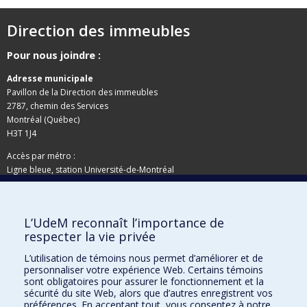
Direction des immeubles
Pour nous joindre :
Adresse municipale
Pavillon de la Direction des immeubles
2787, chemin des Services
Montréal (Québec)
H3T 1J4
Accès par métro :
Ligne bleue, station Université-de-Montréal
Adresse postale
L’UdeM reconnaît l’importance de
Pavillon de la Direction des immeubles
respecter la vie privée
C.P. 6128, succursale Centre-ville
Montréal (Québec)
L’utilisation de témoins nous permet d’améliorer et de
H3C 3J7
personnaliser votre expérience Web. Certains témoins
sont obligatoires pour assurer le fonctionnement et la
Besoin d'aide ?
sécurité du site Web, alors que d’autres enregistrent vos
préférences. En acceptant tout, vous consentez à notre