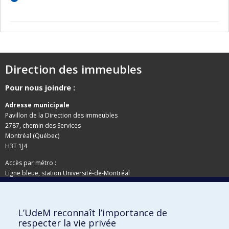
Direction des immeubles
Pour nous joindre :
Adresse municipale
Pavillon de la Direction des immeubles
2787, chemin des Services
Montréal (Québec)
H3T 1J4
Accès par métro :
Ligne bleue, station Université-de-Montréal
Adresse postale
L’UdeM reconnaît l’importance de
Pavillon de la Direction des immeubles
respecter la vie privée
C.P. 6128, succursale Centre-ville