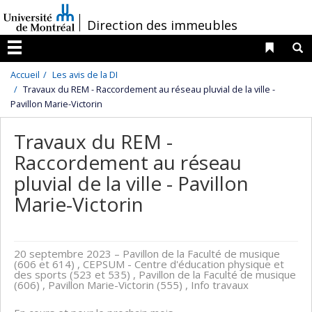
Passer
/
Direction des immeubles
au
contenu
Liens 
R
Menu
Accueil
Les avis de la DI
Travaux du REM - Raccordement au réseau pluvial de la ville -
Pavillon Marie-Victorin
Travaux du REM -
Raccordement au réseau
pluvial de la ville - Pavillon
Marie-Victorin
20 septembre 2023
– Pavillon de la Faculté de musique
(606 et 614) , CEPSUM - Centre d'éducation physique et
des sports (523 et 535) , Pavillon de la Faculté de musique
(606) , Pavillon Marie-Victorin (555) , Info travaux