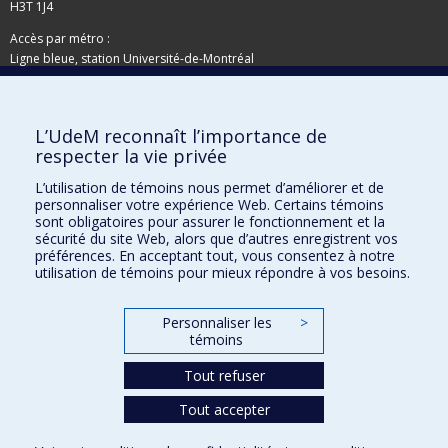
H3T 1J4
Accès par métro :
Ligne bleue, station Université-de-Montréal
Adresse postale
L’UdeM reconnaît l’importance de
Pavillon de la Direction des immeubles
respecter la vie privée
C.P. 6128, succursale Centre-ville
Montréal (Québec)
L’utilisation de témoins nous permet d’améliorer et de
personnaliser votre expérience Web. Certains témoins
H3C 3J7
sont obligatoires pour assurer le fonctionnement et la
Besoin d'aide ?
sécurité du site Web, alors que d’autres enregistrent vos
préférences. En acceptant tout, vous consentez à notre
utilisation de témoins pour mieux répondre à vos besoins.
Joindre l'équipe
Signaler une erreur
Personnaliser les
>
Plan du site
témoins
Accessibilité
Tout refuser
Tout accepter
Confidentialité