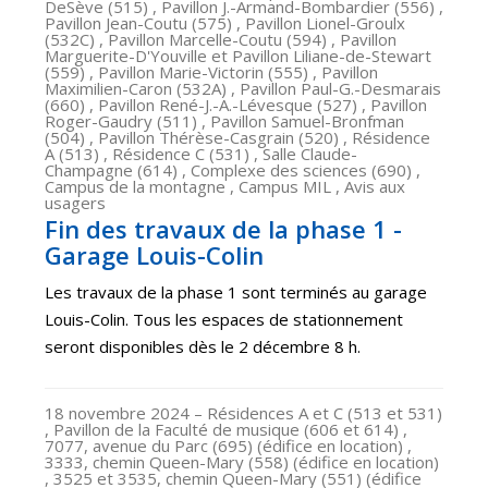
DeSève (515) , Pavillon J.-Armand-Bombardier (556) ,
Pavillon Jean-Coutu (575) , Pavillon Lionel-Groulx
(532C) , Pavillon Marcelle-Coutu (594) , Pavillon
Marguerite-D'Youville et Pavillon Liliane-de-Stewart
(559) , Pavillon Marie-Victorin (555) , Pavillon
Maximilien-Caron (532A) , Pavillon Paul-G.-Desmarais
(660) , Pavillon René-J.-A.-Lévesque (527) , Pavillon
Roger-Gaudry (511) , Pavillon Samuel-Bronfman
(504) , Pavillon Thérèse-Casgrain (520) , Résidence
A (513) , Résidence C (531) , Salle Claude-
Champagne (614) , Complexe des sciences (690) ,
Campus de la montagne , Campus MIL , Avis aux
usagers
Fin des travaux de la phase 1 -
Garage Louis-Colin
Les travaux de la phase 1 sont terminés au garage
Louis-Colin. Tous les espaces de stationnement
seront disponibles dès le 2 décembre 8 h.
18 novembre 2024
– Résidences A et C (513 et 531)
, Pavillon de la Faculté de musique (606 et 614) ,
7077, avenue du Parc (695) (édifice en location) ,
3333, chemin Queen-Mary (558) (édifice en location)
, 3525 et 3535, chemin Queen-Mary (551) (édifice