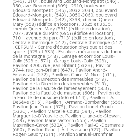
(546) , 2101, boulevard Édouard-Montpetit (546) ,
950, ave. Beaumont (809) , 2910, boulevard
Édouard-Montpetit (545) , 3032-3034, boulevard
Édouard-Montpetit (543) , 3050-3060, boulevard
Édouard-Montpetit (542) , 3333, chemin Queen-
Mary (558) (édifice en location) , 3525 et 3535,
chemin Queen-Mary (551) (édifice en location) ,
7077, avenue du Parc (695) (édifice en location) ,
7101, avenue du parc (713) (édifice en location) ,
Centrale thermique (512) , Centrale thermique (512)
, CEPSUM - Centre d'éducation physique et des
sports (523 et 535) , Escaliers mécaniques du tunnel
de la montagne (518) , Garage et corridor Louis-
Colin (528 et 571) , Garage Louis-Colin (528) ,
Pavillon 3200, rue Jean-Brillant (532B) , Pavillon
3744, rue Jean-Brillant (647) , Pavillon André-
Aisenstadt (572) , Pavillons Claire-McNicoll (511) ,
Pavillon de la Direction des immeubles (519) ,
Pavillon de la Direction des immeubles (519) ,
Pavillon de la Faculté de l'aménagement (563) ,
Pavillon de la Faculté de musique (606) , Pavillon de
la Faculté de musique (606 et 614) , Pavillon J.-A.-
DeSève (515) , Pavillon J.-Armand-Bombardier (556) ,
Pavillon Jean-Coutu (575) , Pavillon Lionel-Groulx
(532C) , Pavillon Marcelle-Coutu (594) , Pavillon
Marguerite-D'Youville et Pavillon Liliane-de-Stewart
(559) , Pavillon Marie-Victorin (555) , Pavillon
Maximilien-Caron (532A) , Pavillon Paul-G.-Desmarais
(660) , Pavillon René-J.-A.-Lévesque (527) , Pavillon
Roger-Gaudry (511) , Pavillon Samuel-Bronfman