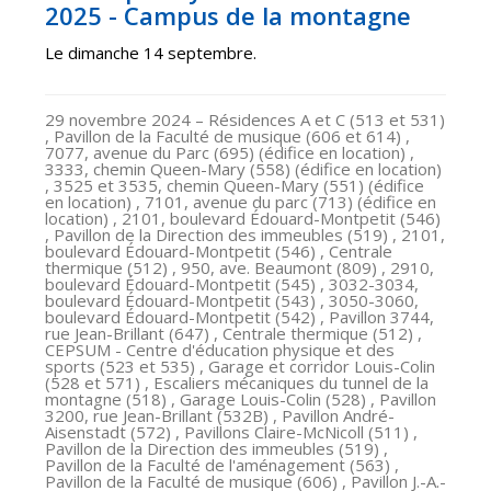
2025 - Campus de la montagne
Le dimanche 14 septembre.
29 novembre 2024
– Résidences A et C (513 et 531)
, Pavillon de la Faculté de musique (606 et 614) ,
7077, avenue du Parc (695) (édifice en location) ,
3333, chemin Queen-Mary (558) (édifice en location)
, 3525 et 3535, chemin Queen-Mary (551) (édifice
en location) , 7101, avenue du parc (713) (édifice en
location) , 2101, boulevard Édouard-Montpetit (546)
, Pavillon de la Direction des immeubles (519) , 2101,
boulevard Édouard-Montpetit (546) , Centrale
thermique (512) , 950, ave. Beaumont (809) , 2910,
boulevard Édouard-Montpetit (545) , 3032-3034,
boulevard Édouard-Montpetit (543) , 3050-3060,
boulevard Édouard-Montpetit (542) , Pavillon 3744,
rue Jean-Brillant (647) , Centrale thermique (512) ,
CEPSUM - Centre d'éducation physique et des
sports (523 et 535) , Garage et corridor Louis-Colin
(528 et 571) , Escaliers mécaniques du tunnel de la
montagne (518) , Garage Louis-Colin (528) , Pavillon
3200, rue Jean-Brillant (532B) , Pavillon André-
Aisenstadt (572) , Pavillons Claire-McNicoll (511) ,
Pavillon de la Direction des immeubles (519) ,
Pavillon de la Faculté de l'aménagement (563) ,
Pavillon de la Faculté de musique (606) , Pavillon J.-A.-