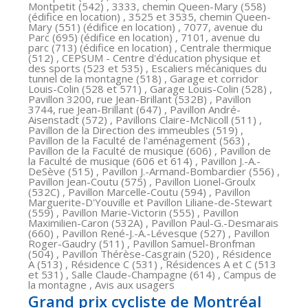
Montpetit (542) , 3333, chemin Queen-Mary (558)
(édifice en location) , 3525 et 3535, chemin Queen-
Mary (551) (édifice en location) , 7077, avenue du
Parc (695) (édifice en location) , 7101, avenue du
parc (713) (édifice en location) , Centrale thermique
(512) , CEPSUM - Centre d'éducation physique et
des sports (523 et 535) , Escaliers mécaniques du
tunnel de la montagne (518) , Garage et corridor
Louis-Colin (528 et 571) , Garage Louis-Colin (528) ,
Pavillon 3200, rue Jean-Brillant (532B) , Pavillon
3744, rue Jean-Brillant (647) , Pavillon André-
Aisenstadt (572) , Pavillons Claire-McNicoll (511) ,
Pavillon de la Direction des immeubles (519) ,
Pavillon de la Faculté de l'aménagement (563) ,
Pavillon de la Faculté de musique (606) , Pavillon de
la Faculté de musique (606 et 614) , Pavillon J.-A.-
DeSève (515) , Pavillon J.-Armand-Bombardier (556) ,
Pavillon Jean-Coutu (575) , Pavillon Lionel-Groulx
(532C) , Pavillon Marcelle-Coutu (594) , Pavillon
Marguerite-D'Youville et Pavillon Liliane-de-Stewart
(559) , Pavillon Marie-Victorin (555) , Pavillon
Maximilien-Caron (532A) , Pavillon Paul-G.-Desmarais
(660) , Pavillon René-J.-A.-Lévesque (527) , Pavillon
Roger-Gaudry (511) , Pavillon Samuel-Bronfman
(504) , Pavillon Thérèse-Casgrain (520) , Résidence
A (513) , Résidence C (531) , Résidences A et C (513
et 531) , Salle Claude-Champagne (614) , Campus de
la montagne , Avis aux usagers
Grand prix cycliste de Montréal