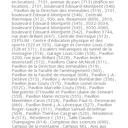
en location) , 7101, avenue du parc (713) (édifice en
location) , 2101, boulevard Édouard-Montpetit (546)
, Pavillon de la Direction des immeubles (519) , 2101,
boulevard Édouard-Montpetit (546) , Centrale
thermique (512) , 950, ave. Beaumont (809) , 2910,
boulevard Édouard-Montpetit (545) , 3032-3034,
boulevard Édouard-Montpetit (543) , 3050-3060,
boulevard Édouard-Montpetit (542) , Pavillon 3744,
rue Jean-Brillant (647) , Centrale thermique (512) ,
CEPSUM - Centre d'éducation physique et des
sports (523 et 535) , Garage et corridor Louis-Colin
(528 et 571) , Escaliers mécaniques du tunnel de la
montagne (518) , Garage Louis-Colin (528) , Pavillon
3200, rue Jean-Brillant (532B) , Pavillon André-
Aisenstadt (572) , Pavillons Claire-McNicoll (511) ,
Pavillon de la Direction des immeubles (519) ,
Pavillon de la Faculté de l'aménagement (563) ,
Pavillon de la Faculté de musique (606) , Pavillon J.-A.-
DeSève (515) , Pavillon J.-Armand-Bombardier (556) ,
Pavillon Jean-Coutu (575) , Pavillon Lionel-Groulx
(532C) , Pavillon Marcelle-Coutu (594) , Pavillon
Marguerite-D'Youville et Pavillon Liliane-de-Stewart
(559) , Pavillon Marie-Victorin (555) , Pavillon
Maximilien-Caron (532A) , Pavillon Paul-G.-Desmarais
(660) , Pavillon René-J.-A.-Lévesque (527) , Pavillon
Roger-Gaudry (511) , Pavillon Samuel-Bronfman
(504) , Pavillon Thérèse-Casgrain (520) , Résidence
A (513) , Résidence C (531) , Salle Claude-
Champagne (614) , Complexe des sciences (690) ,
Campus de la montagne , Campus MIL , Avis aux