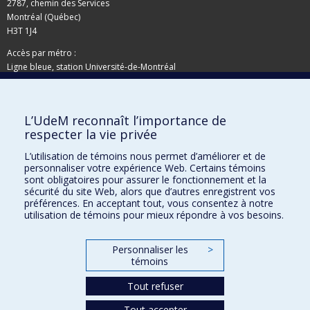
2787, chemin des Services
Montréal (Québec)
H3T 1J4
Accès par métro :
Ligne bleue, station Université-de-Montréal
Adresse postale
L’UdeM reconnaît l’importance de
Pavillon de la Direction des immeubles
respecter la vie privée
C.P. 6128, succursale Centre-ville
Montréal (Québec)
L’utilisation de témoins nous permet d’améliorer et de
personnaliser votre expérience Web. Certains témoins
H3C 3J7
sont obligatoires pour assurer le fonctionnement et la
Besoin d'aide ?
sécurité du site Web, alors que d’autres enregistrent vos
préférences. En acceptant tout, vous consentez à notre
utilisation de témoins pour mieux répondre à vos besoins.
Joindre l'équipe
Signaler une erreur
Personnaliser les
>
Plan du site
témoins
Accessibilité
Tout refuser
Tout accepter