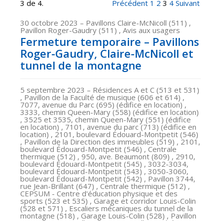
3 de 4.
Précédent
1
2
3
4
Suivant
30 octobre 2023
– Pavillons Claire-McNicoll (511) ,
Pavillon Roger-Gaudry (511) , Avis aux usagers
Fermeture temporaire – Pavillons
Roger-Gaudry, Claire-McNicoll et
tunnel de la montagne
5 septembre 2023
– Résidences A et C (513 et 531)
, Pavillon de la Faculté de musique (606 et 614) ,
7077, avenue du Parc (695) (édifice en location) ,
3333, chemin Queen-Mary (558) (édifice en location)
, 3525 et 3535, chemin Queen-Mary (551) (édifice
en location) , 7101, avenue du parc (713) (édifice en
location) , 2101, boulevard Édouard-Montpetit (546)
, Pavillon de la Direction des immeubles (519) , 2101,
boulevard Édouard-Montpetit (546) , Centrale
thermique (512) , 950, ave. Beaumont (809) , 2910,
boulevard Édouard-Montpetit (545) , 3032-3034,
boulevard Édouard-Montpetit (543) , 3050-3060,
boulevard Édouard-Montpetit (542) , Pavillon 3744,
rue Jean-Brillant (647) , Centrale thermique (512) ,
CEPSUM - Centre d'éducation physique et des
sports (523 et 535) , Garage et corridor Louis-Colin
(528 et 571) , Escaliers mécaniques du tunnel de la
montagne (518) , Garage Louis-Colin (528) , Pavillon