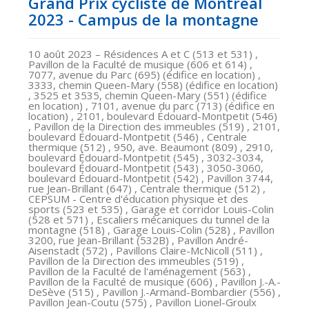
Grand Prix cycliste de Montréal
2023 - Campus de la montagne
10 août 2023
– Résidences A et C (513 et 531) ,
Pavillon de la Faculté de musique (606 et 614) ,
7077, avenue du Parc (695) (édifice en location) ,
3333, chemin Queen-Mary (558) (édifice en location)
, 3525 et 3535, chemin Queen-Mary (551) (édifice
en location) , 7101, avenue du parc (713) (édifice en
location) , 2101, boulevard Édouard-Montpetit (546)
, Pavillon de la Direction des immeubles (519) , 2101,
boulevard Édouard-Montpetit (546) , Centrale
thermique (512) , 950, ave. Beaumont (809) , 2910,
boulevard Édouard-Montpetit (545) , 3032-3034,
boulevard Édouard-Montpetit (543) , 3050-3060,
boulevard Édouard-Montpetit (542) , Pavillon 3744,
rue Jean-Brillant (647) , Centrale thermique (512) ,
CEPSUM - Centre d'éducation physique et des
sports (523 et 535) , Garage et corridor Louis-Colin
(528 et 571) , Escaliers mécaniques du tunnel de la
montagne (518) , Garage Louis-Colin (528) , Pavillon
3200, rue Jean-Brillant (532B) , Pavillon André-
Aisenstadt (572) , Pavillons Claire-McNicoll (511) ,
Pavillon de la Direction des immeubles (519) ,
Pavillon de la Faculté de l'aménagement (563) ,
Pavillon de la Faculté de musique (606) , Pavillon J.-A.-
DeSève (515) , Pavillon J.-Armand-Bombardier (556) ,
Pavillon Jean-Coutu (575) , Pavillon Lionel-Groulx