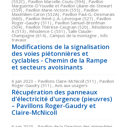
(532C) , Pavillon Marcelle-Coutu (594) , Pavillon
Marguerite-D'Youville et Pavillon Liliane-de-Stewart
(559) , Pavillon Marie-Victorin (555) , Pavillon
Maximilien-Caron (532A) , Pavillon Paul-G.-Desmarais
(660) , Pavillon René-J.-A.-Lévesque (527) , Pavillon
Roger-Gaudry (511) , Pavillon Samuel-Bronfman
(504) , Pavillon Thérèse-Casgrain (520) , Résidence
A (513) , Résidence C (531) , Salle Claude-
Champagne (614) , Campus de la montagne , Info
travaux
Modifications de la signalisation
des voies piétonnières et
cyclables - Chemin de la Rampe
et secteurs avoisinants
6 juin 2023
– Pavillons Claire-McNicoll (511) , Pavillon
Roger-Gaudry (511) , Avis aux usagers
Récupération des panneaux
d'électricité d'urgence (pieuvres)
– Pavillons Roger-Gaudry et
Claire-McNicoll
6 juin 2023
– Pavillon de la Direction des immeubles