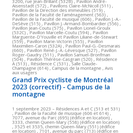
3200, rue Jean-Brillant (532B) , Pavillon André-
Aisenstadt (572) , Pavillons Claire-McNicoll (511) ,
Pavillon de la Direction des immeubles (519) ,
Pavillon de la Faculté de l'aménagement (563) ,
Pavillon de la Faculté de musique (606) , Pavillon J.-A.-
DeSève (515) , Pavillon J.-Armand-Bombardier (556) ,
Pavillon Jean-Coutu (575) , Pavillon Lionel-Groulx
(532C) , Pavillon Marcelle-Coutu (594) , Pavillon
Marguerite-D'Youville et Pavillon Liliane-de-Stewart
(559) , Pavillon Marie-Victorin (555) , Pavillon
Maximilien-Caron (532A) , Pavillon Paul-G.-Desmarais
(660) , Pavillon René-J.-A.-Lévesque (527) , Pavillon
Roger-Gaudry (511) , Pavillon Samuel-Bronfman
(504) , Pavillon Thérèse-Casgrain (520) , Résidence
A (513) , Résidence C (531) , Salle Claude-
Champagne (614) , Campus de la montagne , Avis
aux usagers
Grand Prix cycliste de Montréal
2023 (correctif) - Campus de la
montagne
1 septembre 2023
– Résidences A et C (513 et 531)
, Pavillon de la Faculté de musique (606 et 614) ,
7077, avenue du Parc (695) (édifice en location) ,
3333, chemin Queen-Mary (558) (édifice en location)
, 3525 et 3535, chemin Queen-Mary (551) (édifice
en location) , 7101, avenue du parc (713) (édifice en