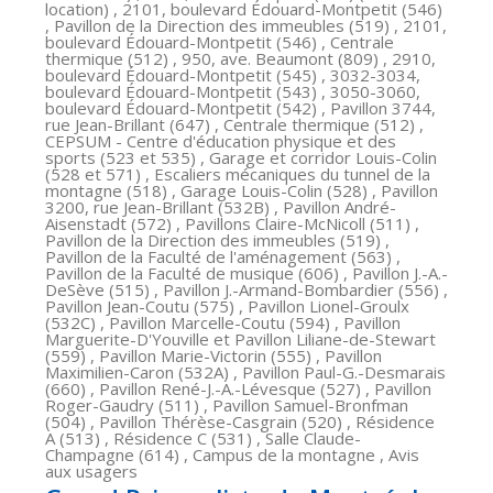
location) , 2101, boulevard Édouard-Montpetit (546)
, Pavillon de la Direction des immeubles (519) , 2101,
boulevard Édouard-Montpetit (546) , Centrale
thermique (512) , 950, ave. Beaumont (809) , 2910,
boulevard Édouard-Montpetit (545) , 3032-3034,
boulevard Édouard-Montpetit (543) , 3050-3060,
boulevard Édouard-Montpetit (542) , Pavillon 3744,
rue Jean-Brillant (647) , Centrale thermique (512) ,
CEPSUM - Centre d'éducation physique et des
sports (523 et 535) , Garage et corridor Louis-Colin
(528 et 571) , Escaliers mécaniques du tunnel de la
montagne (518) , Garage Louis-Colin (528) , Pavillon
3200, rue Jean-Brillant (532B) , Pavillon André-
Aisenstadt (572) , Pavillons Claire-McNicoll (511) ,
Pavillon de la Direction des immeubles (519) ,
Pavillon de la Faculté de l'aménagement (563) ,
Pavillon de la Faculté de musique (606) , Pavillon J.-A.-
DeSève (515) , Pavillon J.-Armand-Bombardier (556) ,
Pavillon Jean-Coutu (575) , Pavillon Lionel-Groulx
(532C) , Pavillon Marcelle-Coutu (594) , Pavillon
Marguerite-D'Youville et Pavillon Liliane-de-Stewart
(559) , Pavillon Marie-Victorin (555) , Pavillon
Maximilien-Caron (532A) , Pavillon Paul-G.-Desmarais
(660) , Pavillon René-J.-A.-Lévesque (527) , Pavillon
Roger-Gaudry (511) , Pavillon Samuel-Bronfman
(504) , Pavillon Thérèse-Casgrain (520) , Résidence
A (513) , Résidence C (531) , Salle Claude-
Champagne (614) , Campus de la montagne , Avis
aux usagers