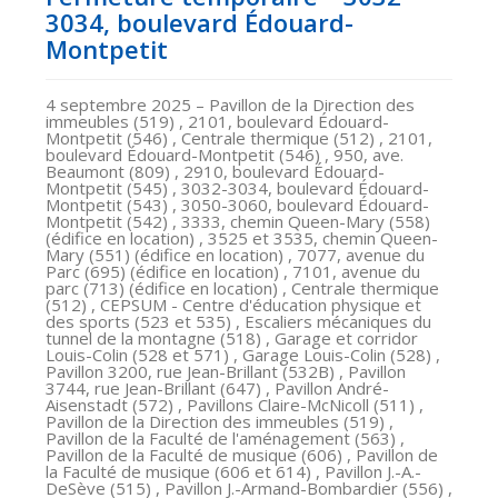
3034, boulevard Édouard-
Montpetit
4 septembre 2025
– Pavillon de la Direction des
immeubles (519) , 2101, boulevard Édouard-
Montpetit (546) , Centrale thermique (512) , 2101,
boulevard Édouard-Montpetit (546) , 950, ave.
Beaumont (809) , 2910, boulevard Édouard-
Montpetit (545) , 3032-3034, boulevard Édouard-
Montpetit (543) , 3050-3060, boulevard Édouard-
Montpetit (542) , 3333, chemin Queen-Mary (558)
(édifice en location) , 3525 et 3535, chemin Queen-
Mary (551) (édifice en location) , 7077, avenue du
Parc (695) (édifice en location) , 7101, avenue du
parc (713) (édifice en location) , Centrale thermique
(512) , CEPSUM - Centre d'éducation physique et
des sports (523 et 535) , Escaliers mécaniques du
tunnel de la montagne (518) , Garage et corridor
Louis-Colin (528 et 571) , Garage Louis-Colin (528) ,
Pavillon 3200, rue Jean-Brillant (532B) , Pavillon
3744, rue Jean-Brillant (647) , Pavillon André-
Aisenstadt (572) , Pavillons Claire-McNicoll (511) ,
Pavillon de la Direction des immeubles (519) ,
Pavillon de la Faculté de l'aménagement (563) ,
Pavillon de la Faculté de musique (606) , Pavillon de
la Faculté de musique (606 et 614) , Pavillon J.-A.-
DeSève (515) , Pavillon J.-Armand-Bombardier (556) ,