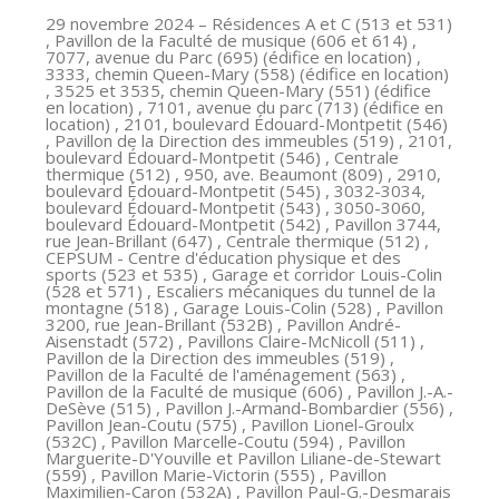
29 novembre 2024
– Résidences A et C (513 et 531)
, Pavillon de la Faculté de musique (606 et 614) ,
7077, avenue du Parc (695) (édifice en location) ,
3333, chemin Queen-Mary (558) (édifice en location)
, 3525 et 3535, chemin Queen-Mary (551) (édifice
en location) , 7101, avenue du parc (713) (édifice en
location) , 2101, boulevard Édouard-Montpetit (546)
, Pavillon de la Direction des immeubles (519) , 2101,
boulevard Édouard-Montpetit (546) , Centrale
thermique (512) , 950, ave. Beaumont (809) , 2910,
boulevard Édouard-Montpetit (545) , 3032-3034,
boulevard Édouard-Montpetit (543) , 3050-3060,
boulevard Édouard-Montpetit (542) , Pavillon 3744,
rue Jean-Brillant (647) , Centrale thermique (512) ,
CEPSUM - Centre d'éducation physique et des
sports (523 et 535) , Garage et corridor Louis-Colin
(528 et 571) , Escaliers mécaniques du tunnel de la
montagne (518) , Garage Louis-Colin (528) , Pavillon
3200, rue Jean-Brillant (532B) , Pavillon André-
Aisenstadt (572) , Pavillons Claire-McNicoll (511) ,
Pavillon de la Direction des immeubles (519) ,
Pavillon de la Faculté de l'aménagement (563) ,
Pavillon de la Faculté de musique (606) , Pavillon J.-A.-
DeSève (515) , Pavillon J.-Armand-Bombardier (556) ,
Pavillon Jean-Coutu (575) , Pavillon Lionel-Groulx
(532C) , Pavillon Marcelle-Coutu (594) , Pavillon
Marguerite-D'Youville et Pavillon Liliane-de-Stewart
(559) , Pavillon Marie-Victorin (555) , Pavillon
Maximilien-Caron (532A) , Pavillon Paul-G.-Desmarais