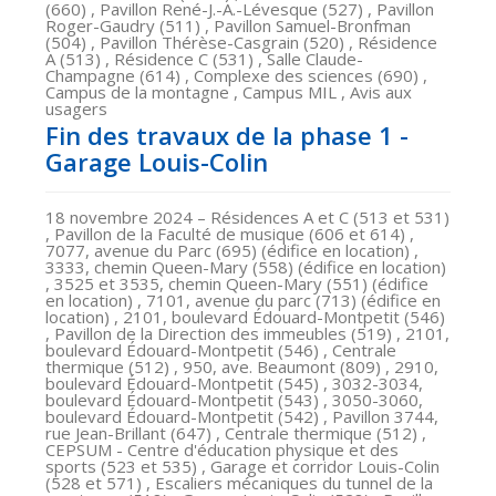
(660) , Pavillon René-J.-A.-Lévesque (527) , Pavillon
Roger-Gaudry (511) , Pavillon Samuel-Bronfman
(504) , Pavillon Thérèse-Casgrain (520) , Résidence
A (513) , Résidence C (531) , Salle Claude-
Champagne (614) , Complexe des sciences (690) ,
Campus de la montagne , Campus MIL , Avis aux
usagers
Fin des travaux de la phase 1 -
Garage Louis-Colin
18 novembre 2024
– Résidences A et C (513 et 531)
, Pavillon de la Faculté de musique (606 et 614) ,
7077, avenue du Parc (695) (édifice en location) ,
3333, chemin Queen-Mary (558) (édifice en location)
, 3525 et 3535, chemin Queen-Mary (551) (édifice
en location) , 7101, avenue du parc (713) (édifice en
location) , 2101, boulevard Édouard-Montpetit (546)
, Pavillon de la Direction des immeubles (519) , 2101,
boulevard Édouard-Montpetit (546) , Centrale
thermique (512) , 950, ave. Beaumont (809) , 2910,
boulevard Édouard-Montpetit (545) , 3032-3034,
boulevard Édouard-Montpetit (543) , 3050-3060,
boulevard Édouard-Montpetit (542) , Pavillon 3744,
rue Jean-Brillant (647) , Centrale thermique (512) ,
CEPSUM - Centre d'éducation physique et des
sports (523 et 535) , Garage et corridor Louis-Colin
(528 et 571) , Escaliers mécaniques du tunnel de la