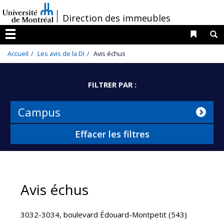
Passer
/
Direction des immeubles
au
contenu
Liens 
R
Menu
Accueil
Les avis de la DI
Avis échus
FILTRER PAR :
Campus
Effacer les filtres
Avis échus
3032-3034, boulevard Édouard-Montpetit (543)