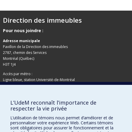
Direction des immeubles
Pour nous joindre :
Adresse municipale
Pavillon de la Direction des immeubles
2787, chemin des Services
Montréal (Québec)
H3T 1J4
Accès par métro :
Ligne bleue, station Université-de-Montréal
Adresse postale
L’UdeM reconnaît l’importance de
Pavillon de la Direction des immeubles
respecter la vie privée
C.P. 6128, succursale Centre-ville
Montréal (Québec)
L’utilisation de témoins nous permet d’améliorer et de
personnaliser votre expérience Web. Certains témoins
H3C 3J7
sont obligatoires pour assurer le fonctionnement et la