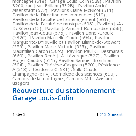
montagne (518) , Garage Louis-Colin (528) , Pavillon
3200, rue Jean-Brillant (532B) , Pavillon André-
Aisenstadt (572) , Pavillons Claire-McNicoll (511) ,
Pavillon de la Direction des immeubles (519) ,
Pavillon de la Faculté de l'aménagement (563) ,
Pavillon de la Faculté de musique (606) , Pavillon J.-A.-
DeSève (515) , Pavillon J.-Armand-Bombardier (556) ,
Pavillon Jean-Coutu (575) , Pavillon Lionel-Groulx
(532C) , Pavillon Marcelle-Coutu (594) , Pavillon
Marguerite-D'Youville et Pavillon Liliane-de-Stewart
(559) , Pavillon Marie-Victorin (555) , Pavillon
Maximilien-Caron (532A) , Pavillon Paul-G.-Desmarais
(660) , Pavillon René-J.-A.-Lévesque (527) , Pavillon
Roger-Gaudry (511) , Pavillon Samuel-Bronfman
(504) , Pavillon Thérèse-Casgrain (520) , Résidence
A (513) , Résidence C (531) , Salle Claude-
Champagne (614) , Complexe des sciences (690) ,
Campus de la montagne , Campus MIL , Avis aux
usagers
Réouverture du stationnement -
Garage Louis-Colin
1 de 3.
1
2
3
Suivant