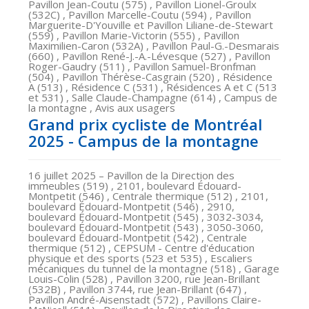
Pavillon Jean-Coutu (575) , Pavillon Lionel-Groulx
(532C) , Pavillon Marcelle-Coutu (594) , Pavillon
Marguerite-D'Youville et Pavillon Liliane-de-Stewart
(559) , Pavillon Marie-Victorin (555) , Pavillon
Maximilien-Caron (532A) , Pavillon Paul-G.-Desmarais
(660) , Pavillon René-J.-A.-Lévesque (527) , Pavillon
Roger-Gaudry (511) , Pavillon Samuel-Bronfman
(504) , Pavillon Thérèse-Casgrain (520) , Résidence
A (513) , Résidence C (531) , Résidences A et C (513
et 531) , Salle Claude-Champagne (614) , Campus de
la montagne , Avis aux usagers
Grand prix cycliste de Montréal
2025 - Campus de la montagne
16 juillet 2025
– Pavillon de la Direction des
immeubles (519) , 2101, boulevard Édouard-
Montpetit (546) , Centrale thermique (512) , 2101,
boulevard Édouard-Montpetit (546) , 2910,
boulevard Édouard-Montpetit (545) , 3032-3034,
boulevard Édouard-Montpetit (543) , 3050-3060,
boulevard Édouard-Montpetit (542) , Centrale
thermique (512) , CEPSUM - Centre d'éducation
physique et des sports (523 et 535) , Escaliers
mécaniques du tunnel de la montagne (518) , Garage
Louis-Colin (528) , Pavillon 3200, rue Jean-Brillant
(532B) , Pavillon 3744, rue Jean-Brillant (647) ,
Pavillon André-Aisenstadt (572) , Pavillons Claire-