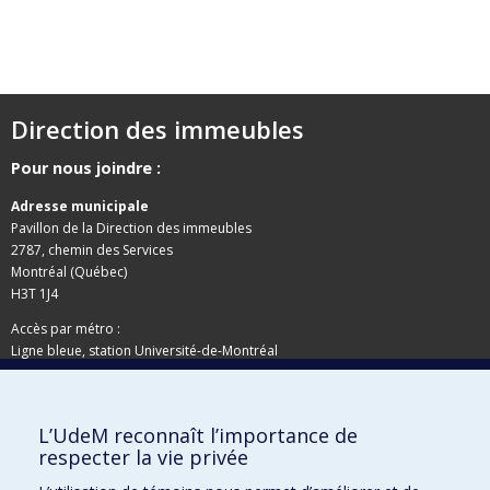
Direction des immeubles
Pour nous joindre :
Adresse municipale
Pavillon de la Direction des immeubles
2787, chemin des Services
Montréal (Québec)
H3T 1J4
Accès par métro :
Ligne bleue, station Université-de-Montréal
Adresse postale
L’UdeM reconnaît l’importance de
Pavillon de la Direction des immeubles
respecter la vie privée
C.P. 6128, succursale Centre-ville
Montréal (Québec)