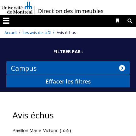
Passer
/
Direction des immeubles
au
contenu
Liens 
R
Menu
Accueil
Les avis de la DI
Avis échus
FILTRER PAR :
Campus
Effacer les filtres
Avis échus
Pavillon Marie-Victorin (555)