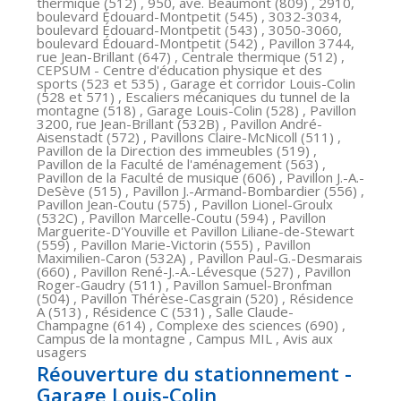
thermique (512) , 950, ave. Beaumont (809) , 2910,
boulevard Édouard-Montpetit (545) , 3032-3034,
boulevard Édouard-Montpetit (543) , 3050-3060,
boulevard Édouard-Montpetit (542) , Pavillon 3744,
rue Jean-Brillant (647) , Centrale thermique (512) ,
CEPSUM - Centre d'éducation physique et des
sports (523 et 535) , Garage et corridor Louis-Colin
(528 et 571) , Escaliers mécaniques du tunnel de la
montagne (518) , Garage Louis-Colin (528) , Pavillon
3200, rue Jean-Brillant (532B) , Pavillon André-
Aisenstadt (572) , Pavillons Claire-McNicoll (511) ,
Pavillon de la Direction des immeubles (519) ,
Pavillon de la Faculté de l'aménagement (563) ,
Pavillon de la Faculté de musique (606) , Pavillon J.-A.-
DeSève (515) , Pavillon J.-Armand-Bombardier (556) ,
Pavillon Jean-Coutu (575) , Pavillon Lionel-Groulx
(532C) , Pavillon Marcelle-Coutu (594) , Pavillon
Marguerite-D'Youville et Pavillon Liliane-de-Stewart
(559) , Pavillon Marie-Victorin (555) , Pavillon
Maximilien-Caron (532A) , Pavillon Paul-G.-Desmarais
(660) , Pavillon René-J.-A.-Lévesque (527) , Pavillon
Roger-Gaudry (511) , Pavillon Samuel-Bronfman
(504) , Pavillon Thérèse-Casgrain (520) , Résidence
A (513) , Résidence C (531) , Salle Claude-
Champagne (614) , Complexe des sciences (690) ,
Campus de la montagne , Campus MIL , Avis aux
usagers
Réouverture du stationnement -
Garage Louis-Colin