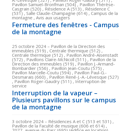
A.-Lévesque (527) , Pavillon Roger-Gaudry (511) ,
Pavillon Samuel-Bronfman (504) , Pavillon Thérèse-
Casgrain (520) , Résidence A (513) , Résidence C
(531) , Salle Claude-Champagne (614) , Campus de la
montagne , Avis aux usagers
Fermeture des fenêtres - Campus
de la montagne
25 octobre 2024
– Pavillon de la Direction des
immeubles (519) , Centrale thermique (512) ,
Centrale thermique (512) , Pavillon André-Aisenstadt
(572) , Pavillons Claire-McNicoll (511) , Pavillon de la
Direction des immeubles (519) , Pavillon J.-Armand-
Bombardier (556) , Pavillon Jean-Coutu (575) ,
Pavillon Marcelle-Coutu (594) , Pavillon Paul-G.-
Desmarais (660) , Pavillon René-J.-A.-Lévesque (527)
, Pavillon Roger-Gaudry (511) , Interruption de
service
Interruption de la vapeur –
Plusieurs pavillons sur le campus
de la montagne
3 octobre 2024
– Résidences A et C (513 et 531) ,
Pavillon de la Faculté de musique (606 et 614) ,
7077, avenue du Parc (695) (édifice en location) ,