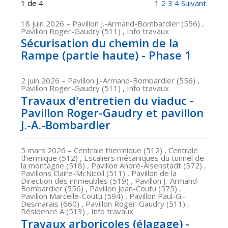
1 de 4.
1
2
3
4
Suivant
18 juin 2026
– Pavillon J.-Armand-Bombardier (556) ,
Pavillon Roger-Gaudry (511) , Info travaux
Sécurisation du chemin de la
Rampe (partie haute) - Phase 1
2 juin 2026
– Pavillon J.-Armand-Bombardier (556) ,
Pavillon Roger-Gaudry (511) , Info travaux
Travaux d'entretien du viaduc -
Pavillon Roger-Gaudry et pavillon
J.-A.-Bombardier
5 mars 2026
– Centrale thermique (512) , Centrale
thermique (512) , Escaliers mécaniques du tunnel de
la montagne (518) , Pavillon André-Aisenstadt (572) ,
Pavillons Claire-McNicoll (511) , Pavillon de la
Direction des immeubles (519) , Pavillon J.-Armand-
Bombardier (556) , Pavillon Jean-Coutu (575) ,
Pavillon Marcelle-Coutu (594) , Pavillon Paul-G.-
Desmarais (660) , Pavillon Roger-Gaudry (511) ,
Résidence A (513) , Info travaux
Travaux arboricoles (élagage) -