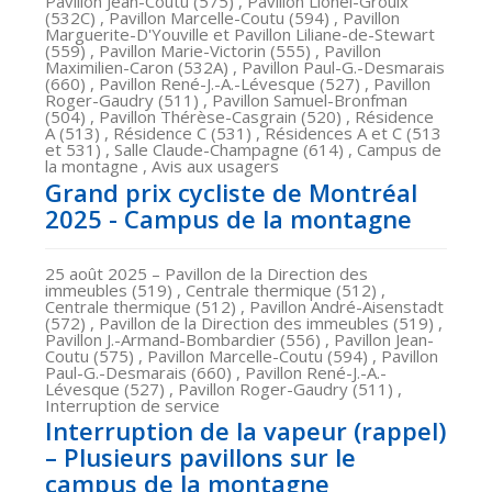
Pavillon Jean-Coutu (575) , Pavillon Lionel-Groulx
(532C) , Pavillon Marcelle-Coutu (594) , Pavillon
Marguerite-D'Youville et Pavillon Liliane-de-Stewart
(559) , Pavillon Marie-Victorin (555) , Pavillon
Maximilien-Caron (532A) , Pavillon Paul-G.-Desmarais
(660) , Pavillon René-J.-A.-Lévesque (527) , Pavillon
Roger-Gaudry (511) , Pavillon Samuel-Bronfman
(504) , Pavillon Thérèse-Casgrain (520) , Résidence
A (513) , Résidence C (531) , Résidences A et C (513
et 531) , Salle Claude-Champagne (614) , Campus de
la montagne , Avis aux usagers
Grand prix cycliste de Montréal
2025 - Campus de la montagne
25 août 2025
– Pavillon de la Direction des
immeubles (519) , Centrale thermique (512) ,
Centrale thermique (512) , Pavillon André-Aisenstadt
(572) , Pavillon de la Direction des immeubles (519) ,
Pavillon J.-Armand-Bombardier (556) , Pavillon Jean-
Coutu (575) , Pavillon Marcelle-Coutu (594) , Pavillon
Paul-G.-Desmarais (660) , Pavillon René-J.-A.-
Lévesque (527) , Pavillon Roger-Gaudry (511) ,
Interruption de service
Interruption de la vapeur (rappel)
– Plusieurs pavillons sur le
campus de la montagne