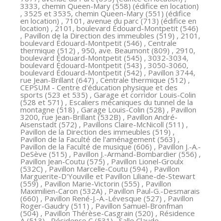
3333, chemin Queen-Mary (558) (édifice en location)
, 3525 et 3535, chemin Queen-Mary (551) (édifice
en location) , 7101, avenue du parc (713) (édifice en
location) , 2101, boulevard Édouard-Montpetit (546)
, Pavillon de la Direction des immeubles (519) , 2101,
boulevard Édouard-Montpetit (546) , Centrale
thermique (512) , 950, ave. Beaumont (809) , 2910,
boulevard Édouard-Montpetit (545) , 3032-3034,
boulevard Édouard-Montpetit (543) , 3050-3060,
boulevard Édouard-Montpetit (542) , Pavillon 3744,
rue Jean-Brillant (647) , Centrale thermique (512) ,
CEPSUM - Centre d'éducation physique et des
sports (523 et 535) , Garage et corridor Louis-Colin
(528 et 571) , Escaliers mécaniques du tunnel de la
montagne (518) , Garage Louis-Colin (528) , Pavillon
3200, rue Jean-Brillant (532B) , Pavillon André-
Aisenstadt (572) , Pavillons Claire-McNicoll (511) ,
Pavillon de la Direction des immeubles (519) ,
Pavillon de la Faculté de l'aménagement (563) ,
Pavillon de la Faculté de musique (606) , Pavillon J.-A.-
DeSève (515) , Pavillon J.-Armand-Bombardier (556) ,
Pavillon Jean-Coutu (575) , Pavillon Lionel-Groulx
(532C) , Pavillon Marcelle-Coutu (594) , Pavillon
Marguerite-D'Youville et Pavillon Liliane-de-Stewart
(559) , Pavillon Marie-Victorin (555) , Pavillon
Maximilien-Caron (532A) , Pavillon Paul-G.-Desmarais
(660) , Pavillon René-J.-A.-Lévesque (527) , Pavillon
Roger-Gaudry (511) , Pavillon Samuel-Bronfman
(504) , Pavillon Thérèse-Casgrain (520) , Résidence
A (513) , Résidence C (531) , Salle Claude-