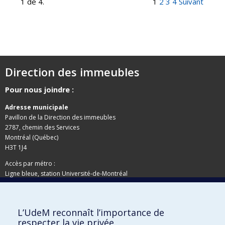
1 de 4.
1
2
3
4
Suivant
Direction des immeubles
Pour nous joindre :
Adresse municipale
Pavillon de la Direction des immeubles
2787, chemin des Services
Montréal (Québec)
H3T 1J4
Accès par métro :
Ligne bleue, station Université-de-Montréal
Adresse postale
L’UdeM reconnaît l’importance de
Pavillon de la Direction des immeubles
respecter la vie privée