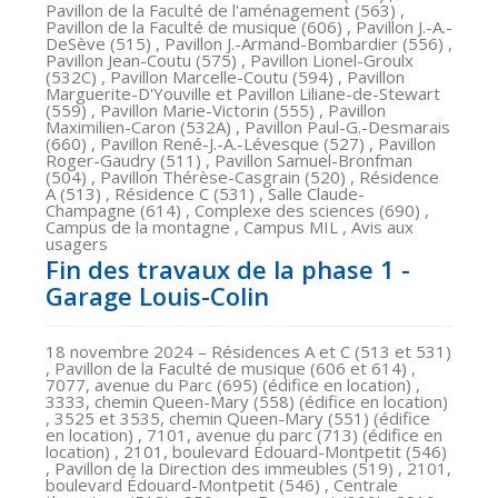
Pavillon de la Faculté de l'aménagement (563) ,
Pavillon de la Faculté de musique (606) , Pavillon J.-A.-
DeSève (515) , Pavillon J.-Armand-Bombardier (556) ,
Pavillon Jean-Coutu (575) , Pavillon Lionel-Groulx
(532C) , Pavillon Marcelle-Coutu (594) , Pavillon
Marguerite-D'Youville et Pavillon Liliane-de-Stewart
(559) , Pavillon Marie-Victorin (555) , Pavillon
Maximilien-Caron (532A) , Pavillon Paul-G.-Desmarais
(660) , Pavillon René-J.-A.-Lévesque (527) , Pavillon
Roger-Gaudry (511) , Pavillon Samuel-Bronfman
(504) , Pavillon Thérèse-Casgrain (520) , Résidence
A (513) , Résidence C (531) , Salle Claude-
Champagne (614) , Complexe des sciences (690) ,
Campus de la montagne , Campus MIL , Avis aux
usagers
Fin des travaux de la phase 1 -
Garage Louis-Colin
18 novembre 2024
– Résidences A et C (513 et 531)
, Pavillon de la Faculté de musique (606 et 614) ,
7077, avenue du Parc (695) (édifice en location) ,
3333, chemin Queen-Mary (558) (édifice en location)
, 3525 et 3535, chemin Queen-Mary (551) (édifice
en location) , 7101, avenue du parc (713) (édifice en
location) , 2101, boulevard Édouard-Montpetit (546)
, Pavillon de la Direction des immeubles (519) , 2101,
boulevard Édouard-Montpetit (546) , Centrale