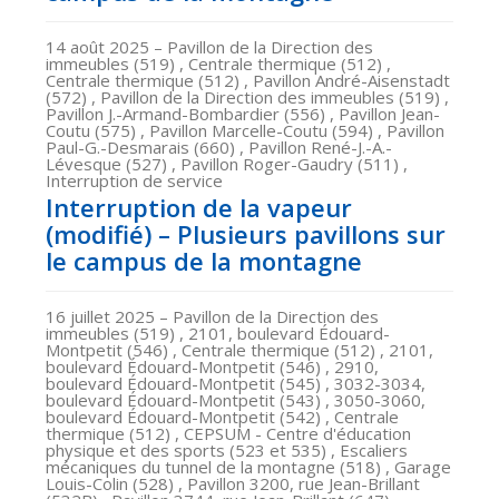
14 août 2025
– Pavillon de la Direction des
immeubles (519) , Centrale thermique (512) ,
Centrale thermique (512) , Pavillon André-Aisenstadt
(572) , Pavillon de la Direction des immeubles (519) ,
Pavillon J.-Armand-Bombardier (556) , Pavillon Jean-
Coutu (575) , Pavillon Marcelle-Coutu (594) , Pavillon
Paul-G.-Desmarais (660) , Pavillon René-J.-A.-
Lévesque (527) , Pavillon Roger-Gaudry (511) ,
Interruption de service
Interruption de la vapeur
(modifié) – Plusieurs pavillons sur
le campus de la montagne
16 juillet 2025
– Pavillon de la Direction des
immeubles (519) , 2101, boulevard Édouard-
Montpetit (546) , Centrale thermique (512) , 2101,
boulevard Édouard-Montpetit (546) , 2910,
boulevard Édouard-Montpetit (545) , 3032-3034,
boulevard Édouard-Montpetit (543) , 3050-3060,
boulevard Édouard-Montpetit (542) , Centrale
thermique (512) , CEPSUM - Centre d'éducation
physique et des sports (523 et 535) , Escaliers
mécaniques du tunnel de la montagne (518) , Garage
Louis-Colin (528) , Pavillon 3200, rue Jean-Brillant