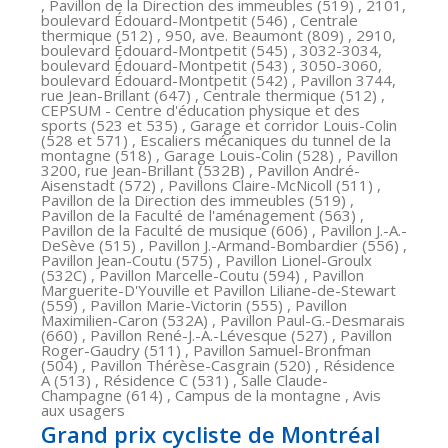
, Pavillon de la Direction des immeubles (519) , 2101,
boulevard Édouard-Montpetit (546) , Centrale
thermique (512) , 950, ave. Beaumont (809) , 2910,
boulevard Édouard-Montpetit (545) , 3032-3034,
boulevard Édouard-Montpetit (543) , 3050-3060,
boulevard Édouard-Montpetit (542) , Pavillon 3744,
rue Jean-Brillant (647) , Centrale thermique (512) ,
CEPSUM - Centre d'éducation physique et des
sports (523 et 535) , Garage et corridor Louis-Colin
(528 et 571) , Escaliers mécaniques du tunnel de la
montagne (518) , Garage Louis-Colin (528) , Pavillon
3200, rue Jean-Brillant (532B) , Pavillon André-
Aisenstadt (572) , Pavillons Claire-McNicoll (511) ,
Pavillon de la Direction des immeubles (519) ,
Pavillon de la Faculté de l'aménagement (563) ,
Pavillon de la Faculté de musique (606) , Pavillon J.-A.-
DeSève (515) , Pavillon J.-Armand-Bombardier (556) ,
Pavillon Jean-Coutu (575) , Pavillon Lionel-Groulx
(532C) , Pavillon Marcelle-Coutu (594) , Pavillon
Marguerite-D'Youville et Pavillon Liliane-de-Stewart
(559) , Pavillon Marie-Victorin (555) , Pavillon
Maximilien-Caron (532A) , Pavillon Paul-G.-Desmarais
(660) , Pavillon René-J.-A.-Lévesque (527) , Pavillon
Roger-Gaudry (511) , Pavillon Samuel-Bronfman
(504) , Pavillon Thérèse-Casgrain (520) , Résidence
A (513) , Résidence C (531) , Salle Claude-
Champagne (614) , Campus de la montagne , Avis
aux usagers
Grand prix cycliste de Montréal