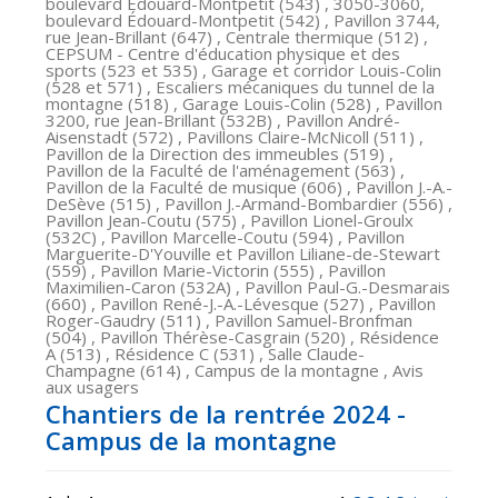
boulevard Édouard-Montpetit (543) , 3050-3060,
boulevard Édouard-Montpetit (542) , Pavillon 3744,
rue Jean-Brillant (647) , Centrale thermique (512) ,
CEPSUM - Centre d'éducation physique et des
sports (523 et 535) , Garage et corridor Louis-Colin
(528 et 571) , Escaliers mécaniques du tunnel de la
montagne (518) , Garage Louis-Colin (528) , Pavillon
3200, rue Jean-Brillant (532B) , Pavillon André-
Aisenstadt (572) , Pavillons Claire-McNicoll (511) ,
Pavillon de la Direction des immeubles (519) ,
Pavillon de la Faculté de l'aménagement (563) ,
Pavillon de la Faculté de musique (606) , Pavillon J.-A.-
DeSève (515) , Pavillon J.-Armand-Bombardier (556) ,
Pavillon Jean-Coutu (575) , Pavillon Lionel-Groulx
(532C) , Pavillon Marcelle-Coutu (594) , Pavillon
Marguerite-D'Youville et Pavillon Liliane-de-Stewart
(559) , Pavillon Marie-Victorin (555) , Pavillon
Maximilien-Caron (532A) , Pavillon Paul-G.-Desmarais
(660) , Pavillon René-J.-A.-Lévesque (527) , Pavillon
Roger-Gaudry (511) , Pavillon Samuel-Bronfman
(504) , Pavillon Thérèse-Casgrain (520) , Résidence
A (513) , Résidence C (531) , Salle Claude-
Champagne (614) , Campus de la montagne , Avis
aux usagers
Chantiers de la rentrée 2024 -
Campus de la montagne