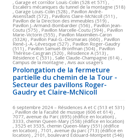
, Garage et corridor Louis-Colin (528 et 571) ,
Escaliers mécaniques du tunnel de la montagne (518)
, Garage Louis-Colin (528) , Pavillon André-
Aisenstadt (572) , Pavillons Claire-McNicoll (511) ,
Pavillon de la Direction des immeubles (519) ,
Pavillon J.-Armand-Bombardier (556) , Pavillon Jean-
Coutu (575) , Pavillon Marcelle-Coutu (594) , Pavillon
Marie-Victorin (555) , Pavillon Maximilien-Caron
(532A) , Pavillon Paul-G.-Desmarais (660) , Pavillon
René-J.-A.-Lévesque (527) , Pavillon Roger-Gaudry
(511) , Pavillon Samuel-Bronfman (504) , Pavillon
Thérèse-Casgrain (520) , Résidence A (513) ,
Résidence C (531) , Salle Claude-Champagne (614) ,
Campus de la montagne , Avis aux usagers
Prolongation de la fermeture
partielle du chemin de la Tour -
Secteur des pavillons Roger-
Gaudry et Claire-McNicoll
6 septembre 2024
– Résidences A et C (513 et 531)
, Pavillon de la Faculté de musique (606 et 614) ,
7077, avenue du Parc (695) (édifice en location) ,
3333, chemin Queen-Mary (558) (édifice en location)
, 3525 et 3535, chemin Queen-Mary (551) (édifice
en location) , 7101, avenue du parc (713) (édifice en
location) , 2101, boulevard Édouard-Montpetit (546)