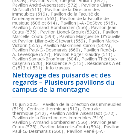
(532B) , Pavillon 3744, rue Jean-Brillant (647) ,
Pavillon André-Aisenstadt (572) , Pavillons Claire-
McNicoll (511) , Pavillon de la Direction des
immeubles (519) , Pavillon de la Faculté de
l'aménagement (563) , Pavillon de la Faculté de
musique (606 et 614) , Pavillon J.-A.-DeSève (515) ,
Pavillon J.-Armand-Bombardier (556) , Pavillon Jean-
Coutu (575) , Pavillon Lionel-Groulx (532C) , Pavillon
Marcelle-Coutu (594) , Pavillon Marguerite-D'Youville
et Pavillon Liliane-de-Stewart (559) , Pavillon Marie-
Victorin (555) , Pavillon Maximilien-Caron (532A) ,
Pavillon Paul-G.-Desmarais (660) , Pavillon René-J.-
A.-Lévesque (527) , Pavillon Roger-Gaudry (511) ,
Pavillon Samuel-Bronfman (504) , Pavillon Thérèse-
Casgrain (520) , Résidence A (513) , Résidences A et
C (513 et 531) , Info travaux
Nettoyage des puisards et des
regards – Plusieurs pavillons du
campus de la montagne
10 juin 2025
– Pavillon de la Direction des immeubles
(519) , Centrale thermique (512) , Centrale
thermique (512) , Pavillon André-Aisenstadt (572) ,
Pavillon de la Direction des immeubles (519) ,
Pavillon J.-Armand-Bombardier (556) , Pavillon Jean-
Coutu (575) , Pavillon Marcelle-Coutu (594) , Pavillon
Paul-G.-Desmarais (660) , Pavillon René-J.-A.-