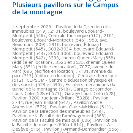
Plusieurs pavillons sur le Campus
de la montagne
4 septembre 2025
– Pavillon de la Direction des
immeubles (519) , 2101, boulevard Édouard-
Montpetit (546) , Centrale thermique (512) , 2101,
boulevard Édouard-Montpetit (546) , 950, ave.
Beaumont (809) , 2910, boulevard Édouard-
Montpetit (545) , 3032-3034, boulevard Édouard-
Montpetit (543) , 3050-3060, boulevard Édouard-
Montpetit (542) , 3333, chemin Queen-Mary (558)
(édifice en location) , 3525 et 3535, chemin Queen-
Mary (551) (édifice en location) , 7077, avenue du
Parc (695) (édifice en location) , 7101, avenue du
parc (713) (édifice en location) , Centrale thermique
(512) , CEPSUM - Centre d'éducation physique et
des sports (523 et 535) , Escaliers mécaniques du
tunnel de la montagne (518) , Garage et corridor
Louis-Colin (528 et 571) , Garage Louis-Colin (528) ,
Pavillon 3200, rue Jean-Brillant (532B) , Pavillon
3744, rue Jean-Brillant (647) , Pavillon André-
Aisenstadt (572) , Pavillons Claire-McNicoll (511) ,
Pavillon de la Direction des immeubles (519) ,
Pavillon de la Faculté de l'aménagement (563) ,
Pavillon de la Faculté de musique (606) , Pavillon de
la Faculté de musique (606 et 614) , Pavillon J.-A.-
DeSève (515) , Pavillon J.-Armand-Bombardier (556) ,