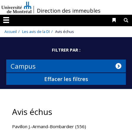
Passer
/
Direction des immeubles
au
contenu
Liens 
R
Menu
Accueil
Les avis de la DI
Avis échus
FILTRER PAR :
Campus
Effacer les filtres
Avis échus
Pavillon J.-Armand-Bombardier (556)