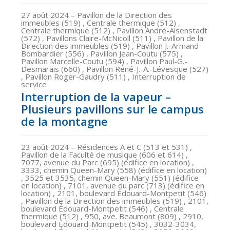
27 août 2024
– Pavillon de la Direction des
immeubles (519) , Centrale thermique (512) ,
Centrale thermique (512) , Pavillon André-Aisenstadt
(572) , Pavillons Claire-McNicoll (511) , Pavillon de la
Direction des immeubles (519) , Pavillon J.-Armand-
Bombardier (556) , Pavillon Jean-Coutu (575) ,
Pavillon Marcelle-Coutu (594) , Pavillon Paul-G.-
Desmarais (660) , Pavillon René-J.-A.-Lévesque (527)
, Pavillon Roger-Gaudry (511) , Interruption de
service
Interruption de la vapeur –
Plusieurs pavillons sur le campus
de la montagne
23 août 2024
– Résidences A et C (513 et 531) ,
Pavillon de la Faculté de musique (606 et 614) ,
7077, avenue du Parc (695) (édifice en location) ,
3333, chemin Queen-Mary (558) (édifice en location)
, 3525 et 3535, chemin Queen-Mary (551) (édifice
en location) , 7101, avenue du parc (713) (édifice en
location) , 2101, boulevard Édouard-Montpetit (546)
, Pavillon de la Direction des immeubles (519) , 2101,
boulevard Édouard-Montpetit (546) , Centrale
thermique (512) , 950, ave. Beaumont (809) , 2910,
boulevard Édouard-Montpetit (545) , 3032-3034,