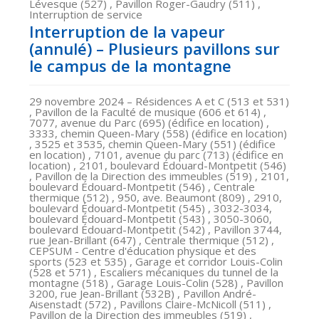
Lévesque (527) , Pavillon Roger-Gaudry (511) ,
Interruption de service
Interruption de la vapeur
(annulé) – Plusieurs pavillons sur
le campus de la montagne
29 novembre 2024
– Résidences A et C (513 et 531)
, Pavillon de la Faculté de musique (606 et 614) ,
7077, avenue du Parc (695) (édifice en location) ,
3333, chemin Queen-Mary (558) (édifice en location)
, 3525 et 3535, chemin Queen-Mary (551) (édifice
en location) , 7101, avenue du parc (713) (édifice en
location) , 2101, boulevard Édouard-Montpetit (546)
, Pavillon de la Direction des immeubles (519) , 2101,
boulevard Édouard-Montpetit (546) , Centrale
thermique (512) , 950, ave. Beaumont (809) , 2910,
boulevard Édouard-Montpetit (545) , 3032-3034,
boulevard Édouard-Montpetit (543) , 3050-3060,
boulevard Édouard-Montpetit (542) , Pavillon 3744,
rue Jean-Brillant (647) , Centrale thermique (512) ,
CEPSUM - Centre d'éducation physique et des
sports (523 et 535) , Garage et corridor Louis-Colin
(528 et 571) , Escaliers mécaniques du tunnel de la
montagne (518) , Garage Louis-Colin (528) , Pavillon
3200, rue Jean-Brillant (532B) , Pavillon André-
Aisenstadt (572) , Pavillons Claire-McNicoll (511) ,
Pavillon de la Direction des immeubles (519) ,