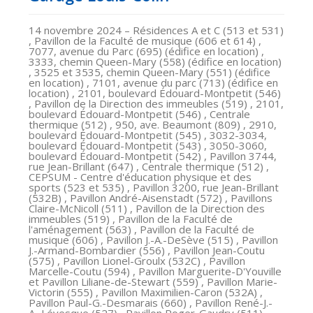
14 novembre 2024
– Résidences A et C (513 et 531)
, Pavillon de la Faculté de musique (606 et 614) ,
7077, avenue du Parc (695) (édifice en location) ,
3333, chemin Queen-Mary (558) (édifice en location)
, 3525 et 3535, chemin Queen-Mary (551) (édifice
en location) , 7101, avenue du parc (713) (édifice en
location) , 2101, boulevard Édouard-Montpetit (546)
, Pavillon de la Direction des immeubles (519) , 2101,
boulevard Édouard-Montpetit (546) , Centrale
thermique (512) , 950, ave. Beaumont (809) , 2910,
boulevard Édouard-Montpetit (545) , 3032-3034,
boulevard Édouard-Montpetit (543) , 3050-3060,
boulevard Édouard-Montpetit (542) , Pavillon 3744,
rue Jean-Brillant (647) , Centrale thermique (512) ,
CEPSUM - Centre d'éducation physique et des
sports (523 et 535) , Pavillon 3200, rue Jean-Brillant
(532B) , Pavillon André-Aisenstadt (572) , Pavillons
Claire-McNicoll (511) , Pavillon de la Direction des
immeubles (519) , Pavillon de la Faculté de
l'aménagement (563) , Pavillon de la Faculté de
musique (606) , Pavillon J.-A.-DeSève (515) , Pavillon
J.-Armand-Bombardier (556) , Pavillon Jean-Coutu
(575) , Pavillon Lionel-Groulx (532C) , Pavillon
Marcelle-Coutu (594) , Pavillon Marguerite-D'Youville
et Pavillon Liliane-de-Stewart (559) , Pavillon Marie-
Victorin (555) , Pavillon Maximilien-Caron (532A) ,
Pavillon Paul-G.-Desmarais (660) , Pavillon René-J.-