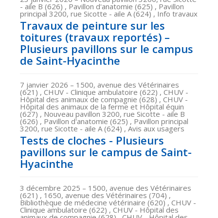
- aile B (626) , Pavillon d'anatomie (625) , Pavillon
principal 3200, rue Sicotte - aile A (624) , Info travaux
Travaux de peinture sur les
toitures (travaux reportés) –
Plusieurs pavillons sur le campus
de Saint-Hyacinthe
7 janvier 2026
– 1500, avenue des Vétérinaires
(621) , CHUV - Clinique ambulatoire (622) , CHUV -
Hôpital des animaux de compagnie (628) , CHUV -
Hôpital des animaux de la ferme et Hôpital équin
(627) , Nouveau pavillon 3200, rue Sicotte - aile B
(626) , Pavillon d'anatomie (625) , Pavillon principal
3200, rue Sicotte - aile A (624) , Avis aux usagers
Tests de cloches - Plusieurs
pavillons sur le campus de Saint-
Hyacinthe
3 décembre 2025
– 1500, avenue des Vétérinaires
(621) , 1650, avenue des Vétérinaires (704) ,
Bibliothèque de médecine vétérinaire (620) , CHUV -
Clinique ambulatoire (622) , CHUV - Hôpital des
animaux de compagnie (628) , CHUV - Hôpital des