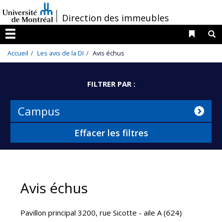
Passer
/
Direction des immeubles
au
contenu
Liens 
R
Menu
Accueil
Les avis de la DI
Avis échus
FILTRER PAR :
Campus
Effacer les filtres
Avis échus
Pavillon principal 3200, rue Sicotte - aile A (624)