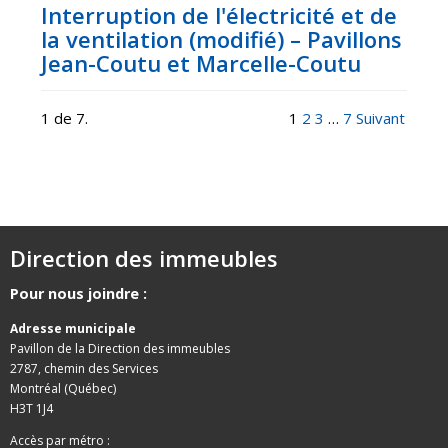
Interruption de l'électricité et de
la ventilation (modifié) – Pavillons
Jean-Coutu et Marcelle-Coutu
1 de 7.
1
2
3
…
7
Suivant
Direction des immeubles
Pour nous joindre :
Adresse municipale
Pavillon de la Direction des immeubles
2787, chemin des Services
Montréal (Québec)
H3T 1J4
Accès par métro :