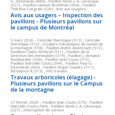
G.-Desmarais (660) , Pavillon René-J.-A.-Lévesque
(527) , Pavillon Samuel-Bronfman (504) , Pavillon
Thérèse-Casgrain (520) , Avis aux usagers
Avis aux usagers – Inspection des
pavillons - Plusieurs pavillons sur
le campus de Montréal
5 mars 2026
– Centrale thermique (512) , Centrale
thermique (512) , Escaliers mécaniques du tunnel de
la montagne (518) , Pavillon André-Aisenstadt (572) ,
Pavillons Claire-McNicoll (511) , Pavillon de la
Direction des immeubles (519) , Pavillon J.-Armand-
Bombardier (556) , Pavillon Jean-Coutu (575) ,
Pavillon Marcelle-Coutu (594) , Pavillon Paul-G.-
Desmarais (660) , Pavillon Roger-Gaudry (511) ,
Résidence A (513) , Info travaux
Travaux arboricoles (élagage) -
Plusieurs pavillons sur le Campus
de la montagne
27 février 2026
– Pavillon Jean-Coutu (575) , Pavillon
Marcelle-Coutu (594) , Pavillon René-J.-A.-Lévesque
(527) , Interruption de service