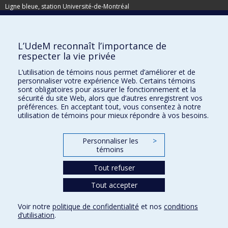
Ligne bleue, station Université-de-Montréal
Adresse postale
L’UdeM reconnaît l’importance de
Pavillon de la Direction des immeubles
respecter la vie privée
C.P. 6128, succursale Centre-ville
Montréal (Québec)
L’utilisation de témoins nous permet d’améliorer et de
personnaliser votre expérience Web. Certains témoins
H3C 3J7
sont obligatoires pour assurer le fonctionnement et la
Besoin d'aide ?
sécurité du site Web, alors que d’autres enregistrent vos
préférences. En acceptant tout, vous consentez à notre
utilisation de témoins pour mieux répondre à vos besoins.
Joindre l'équipe
Signaler une erreur
Personnaliser les
>
Plan du site
témoins
Accessibilité
Tout refuser
Tout accepter
Confidentialité
Voir notre
politique de confidentialité
et nos
conditions
Conditions d’utilisation
d’utilisation
.
Paramètres des témoins