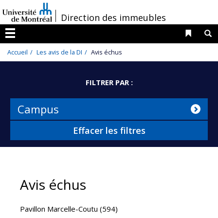
Passer
/
Direction des immeubles
au
contenu
Liens 
R
Menu
Accueil
Les avis de la DI
Avis échus
FILTRER PAR :
Campus
Effacer les filtres
Avis échus
Pavillon Marcelle-Coutu (594)