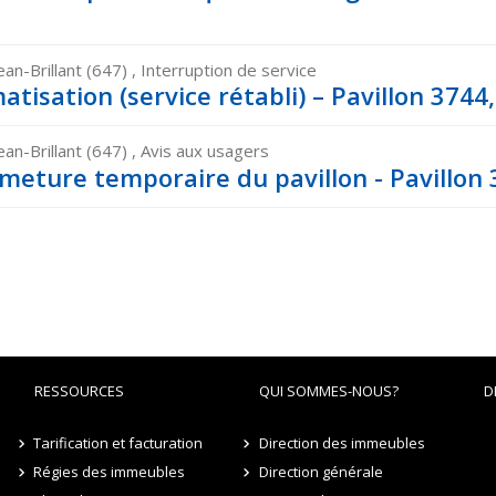
ean-Brillant (647) , Interruption de service
atisation (service rétabli) – Pavillon 3744,
ean-Brillant (647) , Avis aux usagers
meture temporaire du pavillon - Pavillon 3
RESSOURCES
QUI SOMMES-NOUS?
D
Tarification et facturation
Direction des immeubles
Régies des immeubles
Direction générale