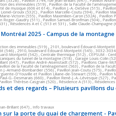
lant (532B) , Pavillon 3744, rue Jean-Brillant (647) , Pavillon André
ection des immeubles (519) , Pavillon de la Faculté de l'aménagemen
ulté de musique (606 et 614) , Pavillon J.-A.-DeSève (515) , Pavill
n Lionel-Groulx (532C) , Pavillon Marcelle-Coutu (594) , Pavillon Ma
 Marie-Victorin (555) , Pavillon Maximilien-Caron (532A) , Pavillon 
on Roger-Gaudry (511) , Pavillon Samuel-Bronfman (504) , Pavillo
531) , Résidences A et C (513 et 531) , Salle Claude-Champagne 
de Montréal 2025 - Campus de la montagne
rection des immeubles (519) , 2101, boulevard Édouard-Montpetit 
t (546) , 2910, boulevard Édouard-Montpetit (545) , 3032-3034
uard-Montpetit (542) , Centrale thermique (512) , CEPSUM - Cent
caniques du tunnel de la montagne (518) , Garage Louis-Colin (528)
llant (647) , Pavillon André-Aisenstadt (572) , Pavillons Claire-McNi
villon de la Faculté de l'aménagement (563) , Pavillon de la Facul
lon J.-Armand-Bombardier (556) , Pavillon Jean-Coutu (575) , Pavillo
guerite-D'Youville et Pavillon Liliane-de-Stewart (559) , Pavillon M
 Paul-G.-Desmarais (660) , Pavillon René-J.-A.-Lévesque (527) , P
avillon Thérèse-Casgrain (520) , Résidence A (513) , Résidences 
s et des regards – Plusieurs pavillons du
ean-Brillant (647) , Info travaux
 sur la porte du quai de chargement - Pav