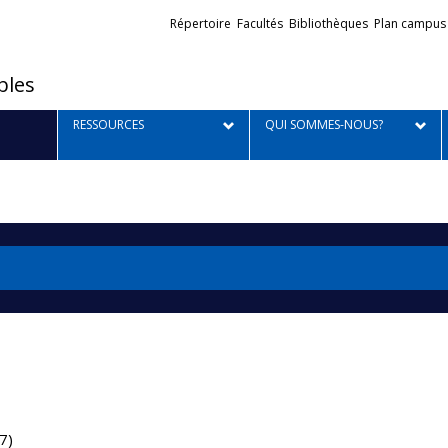
Liens
Répertoire
Facultés
Bibliothèques
Plan campus
externes
bles
RESSOURCES
QUI SOMMES-NOUS?
47)