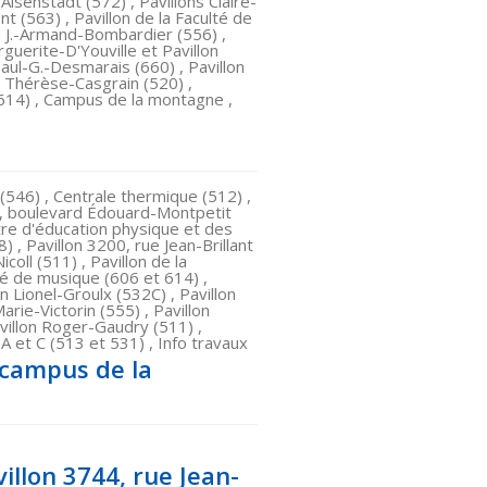
-Aisenstadt (572) , Pavillons Claire-
t (563) , Pavillon de la Faculté de
on J.-Armand-Bombardier (556) ,
rguerite-D'Youville et Pavillon
Paul-G.-Desmarais (660) , Pavillon
n Thérèse-Casgrain (520) ,
(614) , Campus de la montagne ,
(546) , Centrale thermique (512) ,
, boulevard Édouard-Montpetit
re d'éducation physique et des
 , Pavillon 3200, rue Jean-Brillant
coll (511) , Pavillon de la
té de musique (606 et 614) ,
n Lionel-Groulx (532C) , Pavillon
arie-Victorin (555) , Pavillon
avillon Roger-Gaudry (511) ,
A et C (513 et 531) , Info travaux
 campus de la
illon 3744, rue Jean-