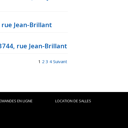
 rue Jean-Brillant
744, rue Jean-Brillant
1
2
3
4
Suivant
EMANDES EN LIGNE
LOCATION DE SALLES