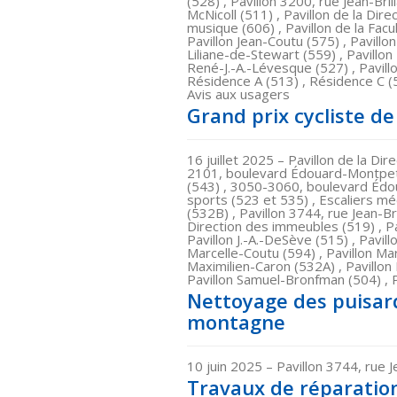
(528) , Pavillon 3200, rue Jean-Bril
McNicoll (511) , Pavillon de la Dir
musique (606) , Pavillon de la Fac
Pavillon Jean-Coutu (575) , Pavillo
Liliane-de-Stewart (559) , Pavillon
René-J.-A.-Lévesque (527) , Pavill
Résidence A (513) , Résidence C (
Avis aux usagers
Grand prix cycliste 
16 juillet 2025
– Pavillon de la Di
2101, boulevard Édouard-Montpeti
(543) , 3050-3060, boulevard Édo
sports (523 et 535) , Escaliers mé
(532B) , Pavillon 3744, rue Jean-Bri
Direction des immeubles (519) , Pa
Pavillon J.-A.-DeSève (515) , Pavil
Marcelle-Coutu (594) , Pavillon Mar
Maximilien-Caron (532A) , Pavillon
Pavillon Samuel-Bronfman (504) , P
Nettoyage des puisard
montagne
10 juin 2025
– Pavillon 3744, rue J
Travaux de réparation