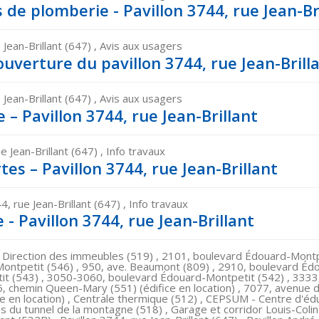
s de plomberie - Pavillon 3744, rue Jean-Br
 Jean-Brillant (647) , Avis aux usagers
uverture du pavillon 3744, rue Jean-Brill
 Jean-Brillant (647) , Avis aux usagers
– Pavillon 3744, rue Jean-Brillant
e Jean-Brillant (647) , Info travaux
s – Pavillon 3744, rue Jean-Brillant
4, rue Jean-Brillant (647) , Info travaux
 - Pavillon 3744, rue Jean-Brillant
la Direction des immeubles (519) , 2101, boulevard Édouard-Montp
ontpetit (546) , 950, ave. Beaumont (809) , 2910, boulevard Éd
t (543) , 3050-3060, boulevard Édouard-Montpetit (542) , 333
5, chemin Queen-Mary (551) (édifice en location) , 7077, avenue du
ce en location) , Centrale thermique (512) , CEPSUM - Centre d'é
s du tunnel de la montagne (518) , Garage et corridor Louis-Colin