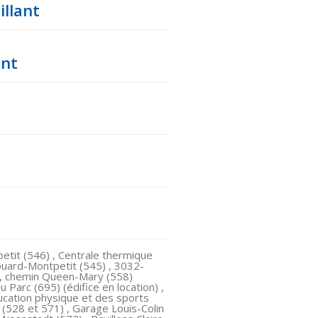
illant
ant
etit (546) , Centrale thermique
ouard-Montpetit (545) , 3032-
3, chemin Queen-Mary (558)
 Parc (695) (édifice en location) ,
ducation physique et des sports
 (528 et 571) , Garage Louis-Colin