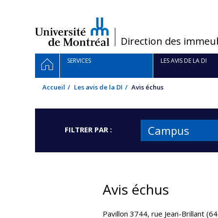
Passer
au
contenu
/
Direction des immeu
Navigation
ACCUEIL
SERVICES
LES AVIS DE LA DI
principale
Accueil
Les avis de la DI
Avis échus
Campus
FILTRER PAR :
Avis échus
Pavillon 3744, rue Jean-Brillant (6