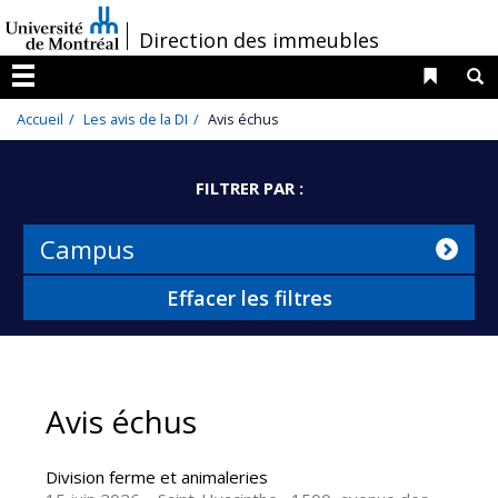
Passer
/
Direction des immeubles
au
contenu
Liens 
R
Menu
Accueil
Les avis de la DI
Avis échus
FILTRER PAR :
Campus
Effacer les filtres
Avis échus
Division ferme et animaleries