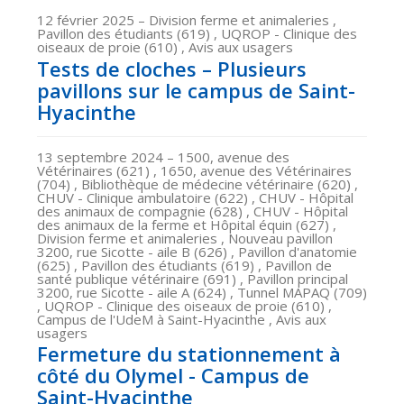
12 février 2025
– Division ferme et animaleries ,
Pavillon des étudiants (619) , UQROP - Clinique des
oiseaux de proie (610) , Avis aux usagers
Tests de cloches – Plusieurs
pavillons sur le campus de Saint-
Hyacinthe
13 septembre 2024
– 1500, avenue des
Vétérinaires (621) , 1650, avenue des Vétérinaires
(704) , Bibliothèque de médecine vétérinaire (620) ,
CHUV - Clinique ambulatoire (622) , CHUV - Hôpital
des animaux de compagnie (628) , CHUV - Hôpital
des animaux de la ferme et Hôpital équin (627) ,
Division ferme et animaleries , Nouveau pavillon
3200, rue Sicotte - aile B (626) , Pavillon d'anatomie
(625) , Pavillon des étudiants (619) , Pavillon de
santé publique vétérinaire (691) , Pavillon principal
3200, rue Sicotte - aile A (624) , Tunnel MAPAQ (709)
, UQROP - Clinique des oiseaux de proie (610) ,
Campus de l'UdeM à Saint-Hyacinthe , Avis aux
usagers
Fermeture du stationnement à
côté du Olymel - Campus de
Saint-Hyacinthe