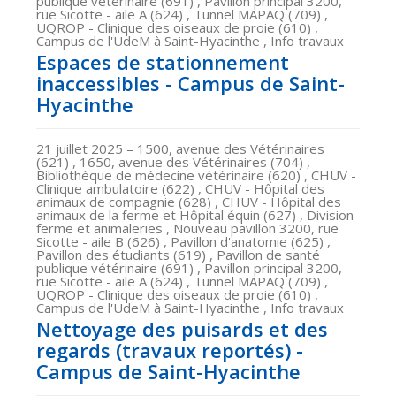
publique vétérinaire (691) , Pavillon principal 3200,
rue Sicotte - aile A (624) , Tunnel MAPAQ (709) ,
UQROP - Clinique des oiseaux de proie (610) ,
Campus de l'UdeM à Saint-Hyacinthe , Info travaux
Espaces de stationnement
inaccessibles - Campus de Saint-
Hyacinthe
21 juillet 2025
– 1500, avenue des Vétérinaires
(621) , 1650, avenue des Vétérinaires (704) ,
Bibliothèque de médecine vétérinaire (620) , CHUV -
Clinique ambulatoire (622) , CHUV - Hôpital des
animaux de compagnie (628) , CHUV - Hôpital des
animaux de la ferme et Hôpital équin (627) , Division
ferme et animaleries , Nouveau pavillon 3200, rue
Sicotte - aile B (626) , Pavillon d'anatomie (625) ,
Pavillon des étudiants (619) , Pavillon de santé
publique vétérinaire (691) , Pavillon principal 3200,
rue Sicotte - aile A (624) , Tunnel MAPAQ (709) ,
UQROP - Clinique des oiseaux de proie (610) ,
Campus de l'UdeM à Saint-Hyacinthe , Info travaux
Nettoyage des puisards et des
regards (travaux reportés) -
Campus de Saint-Hyacinthe