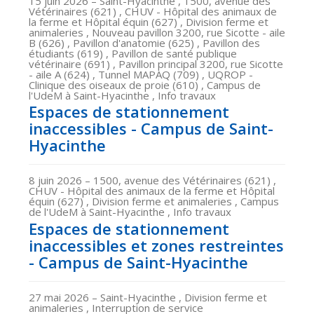
15 juin 2026
– Saint-Hyacinthe , 1500, avenue des
Vétérinaires (621) , CHUV - Hôpital des animaux de
la ferme et Hôpital équin (627) , Division ferme et
animaleries , Nouveau pavillon 3200, rue Sicotte - aile
B (626) , Pavillon d'anatomie (625) , Pavillon des
étudiants (619) , Pavillon de santé publique
vétérinaire (691) , Pavillon principal 3200, rue Sicotte
- aile A (624) , Tunnel MAPAQ (709) , UQROP -
Clinique des oiseaux de proie (610) , Campus de
l'UdeM à Saint-Hyacinthe , Info travaux
Espaces de stationnement
inaccessibles - Campus de Saint-
Hyacinthe
8 juin 2026
– 1500, avenue des Vétérinaires (621) ,
CHUV - Hôpital des animaux de la ferme et Hôpital
équin (627) , Division ferme et animaleries , Campus
de l'UdeM à Saint-Hyacinthe , Info travaux
Espaces de stationnement
inaccessibles et zones restreintes
- Campus de Saint-Hyacinthe
27 mai 2026
– Saint-Hyacinthe , Division ferme et
animaleries , Interruption de service