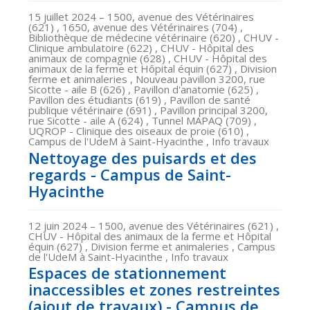
15 juillet 2024
– 1500, avenue des Vétérinaires
(621) , 1650, avenue des Vétérinaires (704) ,
Bibliothèque de médecine vétérinaire (620) , CHUV -
Clinique ambulatoire (622) , CHUV - Hôpital des
animaux de compagnie (628) , CHUV - Hôpital des
animaux de la ferme et Hôpital équin (627) , Division
ferme et animaleries , Nouveau pavillon 3200, rue
Sicotte - aile B (626) , Pavillon d'anatomie (625) ,
Pavillon des étudiants (619) , Pavillon de santé
publique vétérinaire (691) , Pavillon principal 3200,
rue Sicotte - aile A (624) , Tunnel MAPAQ (709) ,
UQROP - Clinique des oiseaux de proie (610) ,
Campus de l'UdeM à Saint-Hyacinthe , Info travaux
Nettoyage des puisards et des
regards - Campus de Saint-
Hyacinthe
12 juin 2024
– 1500, avenue des Vétérinaires (621) ,
CHUV - Hôpital des animaux de la ferme et Hôpital
équin (627) , Division ferme et animaleries , Campus
de l'UdeM à Saint-Hyacinthe , Info travaux
Espaces de stationnement
inaccessibles et zones restreintes
(ajout de travaux) - Campus de