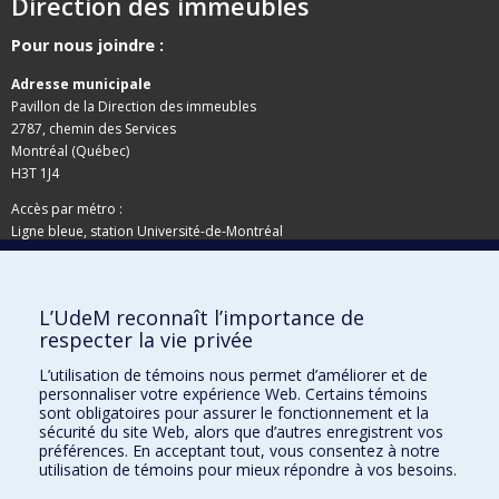
Direction des immeubles
Pour nous joindre :
Adresse municipale
Pavillon de la Direction des immeubles
2787, chemin des Services
Montréal (Québec)
H3T 1J4
Accès par métro :
Ligne bleue, station Université-de-Montréal
Adresse postale
L’UdeM reconnaît l’importance de
Pavillon de la Direction des immeubles
respecter la vie privée
C.P. 6128, succursale Centre-ville
Montréal (Québec)
L’utilisation de témoins nous permet d’améliorer et de
personnaliser votre expérience Web. Certains témoins
H3C 3J7
sont obligatoires pour assurer le fonctionnement et la
sécurité du site Web, alors que d’autres enregistrent vos
Besoin d'aide ?
préférences. En acceptant tout, vous consentez à notre
utilisation de témoins pour mieux répondre à vos besoins.
Joindre l'équipe