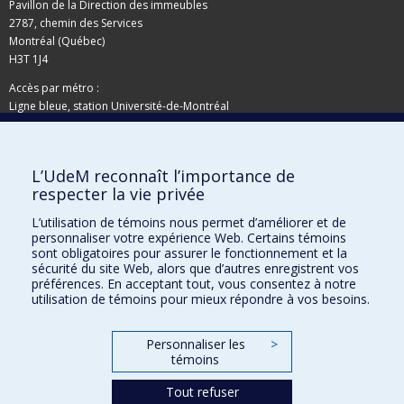
Pavillon de la Direction des immeubles
2787, chemin des Services
Montréal (Québec)
H3T 1J4
Accès par métro :
Ligne bleue, station Université-de-Montréal
Adresse postale
L’UdeM reconnaît l’importance de
Pavillon de la Direction des immeubles
respecter la vie privée
C.P. 6128, succursale Centre-ville
Montréal (Québec)
L’utilisation de témoins nous permet d’améliorer et de
personnaliser votre expérience Web. Certains témoins
H3C 3J7
sont obligatoires pour assurer le fonctionnement et la
Besoin d'aide ?
sécurité du site Web, alors que d’autres enregistrent vos
préférences. En acceptant tout, vous consentez à notre
utilisation de témoins pour mieux répondre à vos besoins.
Joindre l'équipe
Signaler une erreur
Personnaliser les
>
Plan du site
témoins
Accessibilité
Tout refuser