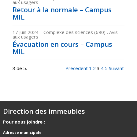
aux usagers
Retour à la normale – Campus
MIL
17 juin 2024
– Complexe des sciences (690) , Avis
aux usagers
Évacuation en cours – Campus
MIL
3 de 5.
Précédent
1
2
3
4
5
Suivant
Direction des immeubles
Pour nous joindre :
Adresse municipale