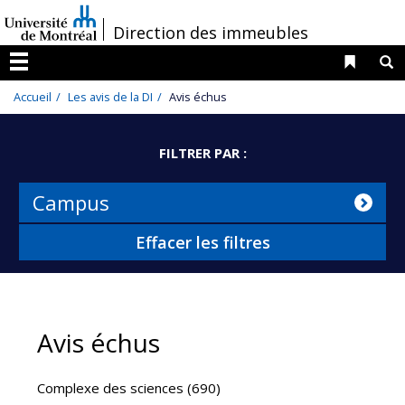
Passer
/
Direction des immeubles
au
contenu
Liens 
R
Menu
Accueil
Les avis de la DI
Avis échus
FILTRER PAR :
Campus
Effacer les filtres
Avis échus
Complexe des sciences (690)