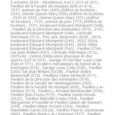
3 octobre 2024
– Résidences A et C (513 et 531) ,
Pavillon de la Faculté de musique (606 et 614) ,
7077, avenue du Parc (695) (édifice en location) ,
3333, chemin Queen-Mary (558) (édifice en location)
, 3525 et 3535, chemin Queen-Mary (551) (édifice
en location) , 7101, avenue du parc (713) (édifice en
location) , 2101, boulevard Édouard-Montpetit (546)
, Pavillon de la Direction des immeubles (519) , 2101,
boulevard Édouard-Montpetit (546) , Centrale
thermique (512) , 950, ave. Beaumont (809) , 2910,
boulevard Édouard-Montpetit (545) , 3032-3034,
boulevard Édouard-Montpetit (543) , 3050-3060,
boulevard Édouard-Montpetit (542) , Pavillon 3744,
rue Jean-Brillant (647) , Centrale thermique (512) ,
CEPSUM - Centre d'éducation physique et des
sports (523 et 535) , Garage et corridor Louis-Colin
(528 et 571) , Escaliers mécaniques du tunnel de la
montagne (518) , Garage Louis-Colin (528) , Pavillon
3200, rue Jean-Brillant (532B) , Pavillon André-
Aisenstadt (572) , Pavillons Claire-McNicoll (511) ,
Pavillon de la Direction des immeubles (519) ,
Pavillon de la Faculté de l'aménagement (563) ,
Pavillon de la Faculté de musique (606) , Pavillon J.-A.-
DeSève (515) , Pavillon J.-Armand-Bombardier (556) ,
Pavillon Jean-Coutu (575) , Pavillon Lionel-Groulx
(532C) , Pavillon Marcelle-Coutu (594) , Pavillon
Marguerite-D'Youville et Pavillon Liliane-de-Stewart
(559) , Pavillon Marie-Victorin (555) , Pavillon
Maximilien-Caron (532A) , Pavillon Paul-G.-Desmarais
(660) , Pavillon René-J.-A.-Lévesque (527) , Pavillon