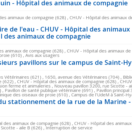
quin - Hôpital des animaux de compagnie
des animaux de compagnie (628) , CHUV - Hôpital des animaux de 
re de l'eau - CHUV - Hôpital des animaux 
tal des animaux de compagnie
es animaux de compagnie (628) , CHUV - Hôpital des animaux de l
roie (610) , Avis aux usagers
usieurs pavillons sur le campus de Saint-H
s Vétérinaires (621) , 1650, avenue des Vétérinaires (704) , Bib
re (622) , CHUV - Hôpital des animaux de compagnie (628) , CHUV
sion ferme et animaleries , Nouveau pavillon 3200, rue Sicotte - ai
 , Pavillon de santé publique vétérinaire (691) , Pavillon principal 
ique des oiseaux de proie (610) , Campus de l'UdeM à Saint-Hya
du stationnement de la rue de la Marine 
l des animaux de compagnie (628) , CHUV - Hôpital des animaux 
Sicotte - aile B (626) , Interruption de service