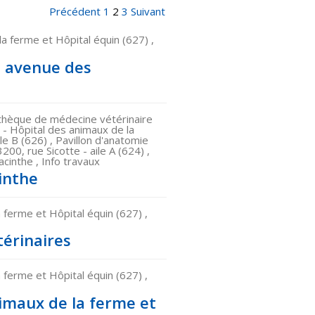
Précédent
1
2
3
Suivant
 ferme et Hôpital équin (627) ,
, avenue des
othèque de médecine vétérinaire
 - Hôpital des animaux de la
le B (626) , Pavillon d'anatomie
3200, rue Sicotte - aile A (624) ,
inthe , Info travaux
inthe
ferme et Hôpital équin (627) ,
térinaires
ferme et Hôpital équin (627) ,
imaux de la ferme et