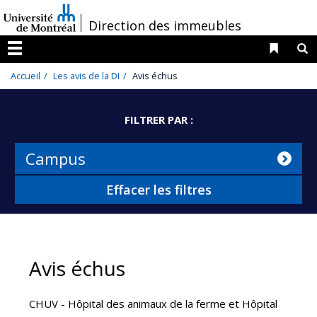
Passer
/
Direction des immeubles
au
contenu
Liens 
R
Menu
Accueil
Les avis de la DI
Avis échus
FILTRER PAR :
Campus
Effacer les filtres
Avis échus
CHUV - Hôpital des animaux de la ferme et Hôpital