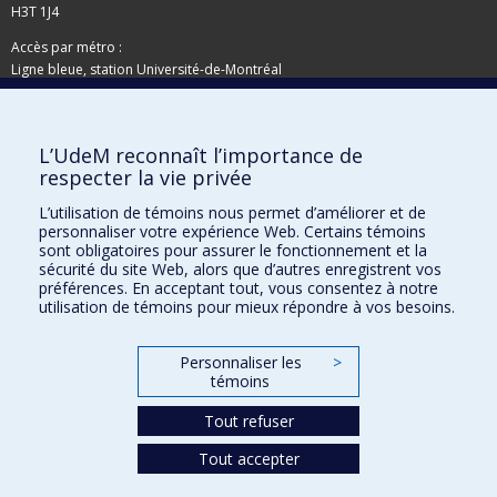
H3T 1J4
Accès par métro :
Ligne bleue, station Université-de-Montréal
Adresse postale
L’UdeM reconnaît l’importance de
Pavillon de la Direction des immeubles
respecter la vie privée
C.P. 6128, succursale Centre-ville
Montréal (Québec)
L’utilisation de témoins nous permet d’améliorer et de
personnaliser votre expérience Web. Certains témoins
H3C 3J7
sont obligatoires pour assurer le fonctionnement et la
sécurité du site Web, alors que d’autres enregistrent vos
Besoin d'aide ?
préférences. En acceptant tout, vous consentez à notre
utilisation de témoins pour mieux répondre à vos besoins.
Joindre l'équipe
Signaler une erreur
Personnaliser les
>
Plan du site
témoins
Accessibilité
Tout refuser
Tout accepter
Confidentialité