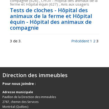
compagnie (628) , CHUV - Hôpital des animaux de la
ferme et Hôpital équin (627) , Avis aux usagers
Tests de cloches - Hôpital des
animaux de la ferme et Hôpital
équin - Hôpital des animaux de
compagnie
3 de 3.
Précédent
1
2
3
Direction des immeubles
Pour nous joindre :
Adresse municipale
Pavillon de la Direction des immeubles
2787, chemin des Services
Montréal (Québec)